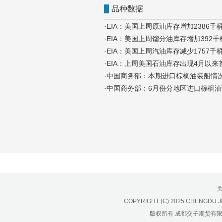
济南分公司：0531-86123236，
品种数据
0531-86123618
·EIA：美国上周原油库存增加2386千桶至
重庆营业部：023-63799091，023-
·EIA：美国上周馏分油库存增加392千桶
63799310
·EIA：美国上周汽油库存减少1757千桶至
南宁营业部：0771-2561006
·EIA：上周美国石油库存出现4月以来
宁波营业部：0574-81891591
·中国商务部：本期进口棕榈油装船情况（
·中国商务部：6月份分地区进口棕榈
COPYRIGHT (C) 2025 CHENGDU J
版权所有 成都交子期货有