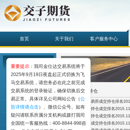
首页
关于我们
客户服务中心
研究发展中心
重要提示：
我司金仕达交易系统将于
2025年9月19日夜盘起正式切换为飞
工业品
马交易系统，请您务必在此之前完成
交易系统的登录验证，确保切换后交
交易所成交持仓
农业品
易正常。具体详见公司网站公告（
公
·中国金融期货交易所成交持仓排名2015.
金融期货和衍生品
告详情请点击
）、微信公众号。如有
·郑州商品交易所持仓成交排名2015.11.
疑问请联系所属分支机构或拨打我司
·大连商品交易所持仓成交排名2015.11.
指数类期货
全国统一客服热线：400-8844-998咨
·上海期货交易所成交持仓排名2015.11.