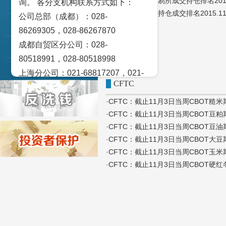
·中国金融期货交易所成交持仓排名2015.
询。 各分支机构联系方式如下：
交易策论
·郑州商品交易所持仓成交排名2015.11.
公司总部（成都）：028-
产业研究
86269305，028-86267870
成都自贸区分公司：028-
实盘点睛
80518991，028-80518998
宏观金融数据图解
上海分公司：021-68817207，021-
CFTC
68817209
北京营业部：010-65005128
·CFTC：截止11月3日当周CBOT糙
·CFTC：截止11月3日当周CBOT豆
广州营业部：020-28129909，020-
·CFTC：截止11月3日当周CBOT豆
28129902
·CFTC：截止11月3日当周CBOT大
青岛营业部：0532-83101951、
·CFTC：截止11月3日当周CBOT玉
0532-83101962
·CFTC：截止11月3日当周CBOT
天津营业部：022-58812601，022-
58812610
绵阳营业部：0816-2238660，0816-
2220588