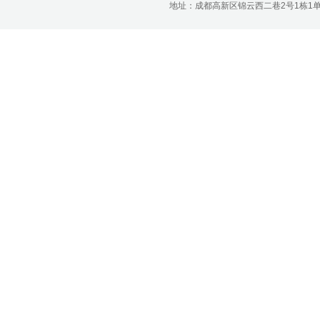
地址：成都高新区锦云西二巷2号1栋1单元22层1