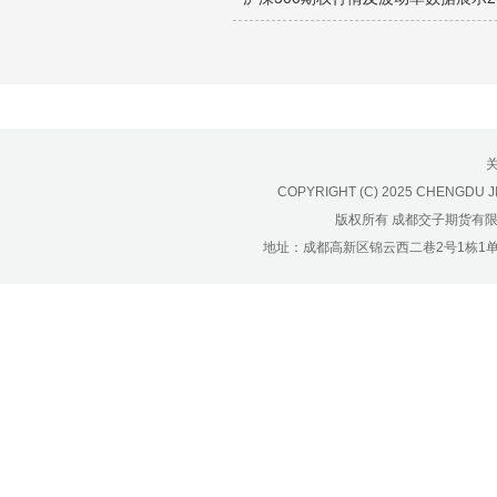
济南分公司：0531-86123236，
0531-86123618
重庆营业部：023-63799091，023-
63799310
南宁营业部：0771-2561006
宁波营业部：0574-81891591
COPYRIGHT (C) 2025 CHENGDU J
版权所有 成都交子期货有
地址：成都高新区锦云西二巷2号1栋1单元22层1