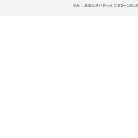
济南分公司：0531-86123236，
地址：成都高新区锦云西二巷2号1栋1单元22层1
0531-86123618
重庆营业部：023-63799091，023-
63799310
南宁营业部：0771-2561006
宁波营业部：0574-81891591