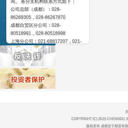
询。 各分支机构联系方式如下：
交易策论
公司总部（成都）：028-
产业研究
86269305，028-86267870
成都自贸区分公司：028-
实盘点睛
80518991，028-80518998
宏观金融数据图解
上海分公司：021-68817207，021-
68817209
北京营业部：010-65005128
广州营业部：020-28129909，020-
28129902
青岛营业部：0532-83101951、
0532-83101962
天津营业部：022-58812601，022-
58812610
绵阳营业部：0816-2238660，0816-
COPYRIGHT (C) 2025 CHENGDU J
2220588
版权所有 成都交子期货有