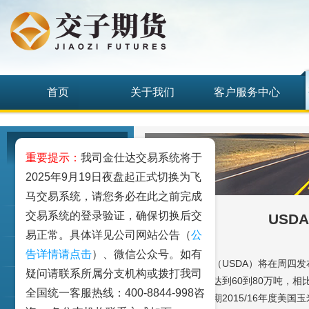
首页
关于我们
客户服务中心
研究发展中心
重要提示：
我司金仕达交易系统将于
2025年9月19日夜盘起正式切换为飞
工业品
马交易系统，请您务必在此之前完成
交易系统的登录验证，确保切换后交
USD
农业品
易正常。具体详见公司网站公告（
公
金融期货和衍生品
告详情请点击
）、微信公众号。如有
美国农业部（USDA）将在周四发布出
疑问请联系所属分支机构或拨打我司
米出口净销售量达到60到80万吨，相
指数类期货
全国统一客服热线：400-8844-998咨
分析师还预期2015/16年度美国玉