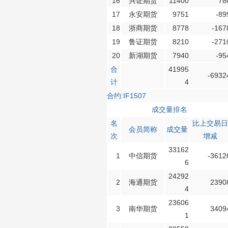
16
兴证期货
11400
78
济南分公司：0531-86123236，
17
永安期货
9751
-89
0531-86123618
18
浙商期货
8778
-167
重庆营业部：023-63799091，023-
19
鲁证期货
8210
-271
63799310
20
新湖期货
7940
-95
南宁营业部：0771-2561006
合
41995
宁波营业部：0574-81891591
-6932
计
4
合约:IF1507
成交量排名
名
比上交易日
会员简称
成交量
次
增减
33162
1
中信期货
-3612
6
24292
2
海通期货
2390
4
23606
3
南华期货
3409
1