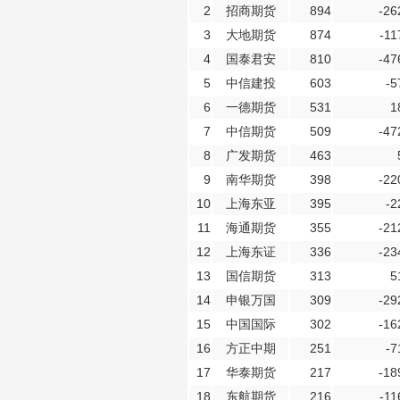
2
招商期货
894
-26
3
大地期货
874
-11
4
国泰君安
810
-47
5
中信建投
603
-5
6
一德期货
531
1
7
中信期货
509
-47
8
广发期货
463
9
南华期货
398
-22
10
上海东亚
395
-2
11
海通期货
355
-21
12
上海东证
336
-23
13
国信期货
313
5
14
申银万国
309
-29
15
中国国际
302
-16
16
方正中期
251
-7
17
华泰期货
217
-18
18
东航期货
216
-11