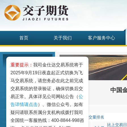
首页
关于我们
客户服务中心
研究发展中心
重要提示：
我司金仕达交易系统将于
2025年9月19日夜盘起正式切换为飞
工业品
马交易系统，请您务必在此之前完成
交易系统的登录验证，确保切换后交
中国金
农业品
易正常。具体详见公司网站公告（
公
金融期货和衍生品
告详情请点击
）、微信公众号。如有
合约:IC1507
疑问请联系所属分支机构或拨打我司
指数类期货
成交量排名
全国统一客服热线：400-8844-998咨
名
比上交易日