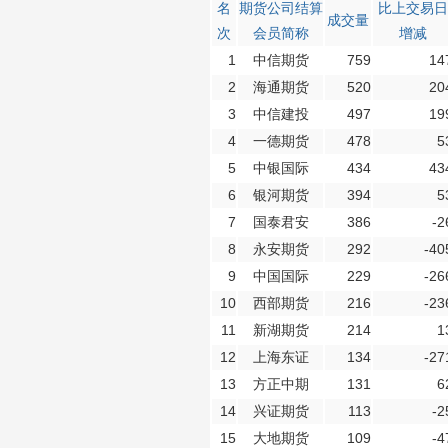
名
期货公司结算
比上交易日
成交量
次
会员简称
增减
1
中信期货
759
14
2
海通期货
520
20
3
中信建投
497
19
4
一德期货
478
5
5
中银国际
434
43
6
银河期货
394
5
7
国泰君安
386
-2
8
永安期货
292
-40
9
中国国际
229
-26
10
西部期货
216
-23
11
新湖期货
214
1
12
上海东证
134
-27
13
方正中期
131
6
14
兴证期货
113
-2
15
大地期货
109
-4