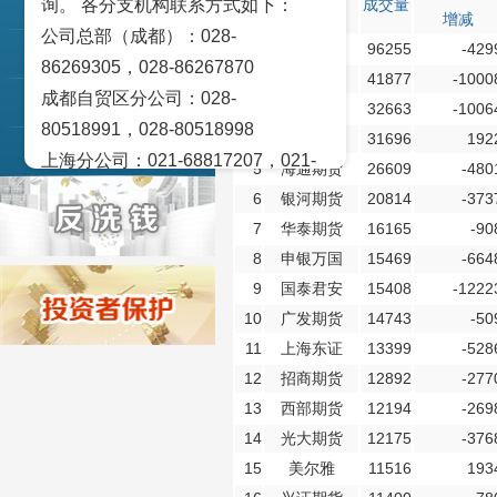
询。 各分支机构联系方式如下：
会员简称
成交量
交易策论
次
增减
公司总部（成都）：028-
1
中信期货
96255
-429
产业研究
86269305，028-86267870
2
华鑫期货
41877
-1000
成都自贸区分公司：028-
实盘点睛
3
南华期货
32663
-1006
80518991，028-80518998
4
五矿期货
31696
192
宏观金融数据图解
上海分公司：021-68817207，021-
5
海通期货
26609
-480
68817209
6
银河期货
20814
-373
北京营业部：010-65005128
7
华泰期货
16165
-90
广州营业部：020-28129909，020-
8
申银万国
15469
-664
28129902
9
国泰君安
15408
-1222
青岛营业部：0532-83101951、
10
广发期货
14743
-50
0532-83101962
11
上海东证
13399
-528
天津营业部：022-58812601，022-
12
招商期货
12892
-277
58812610
13
西部期货
12194
-269
14
光大期货
12175
-376
绵阳营业部：0816-2238660，0816-
15
美尔雅
11516
193
2220588