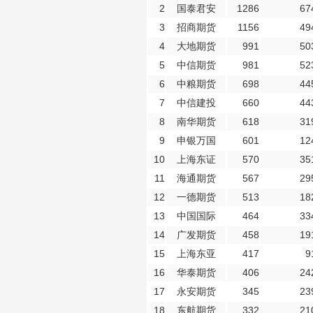
2
国泰君安
1286
67
3
招商期货
1156
49
4
大地期货
991
50
5
中信期货
981
52
6
中粮期货
698
44
7
中信建投
660
44
8
南华期货
618
31
9
申银万国
601
12
10
上海东证
570
35
11
海通期货
567
29
12
一德期货
513
18
13
中国国际
464
33
14
广发期货
458
19
15
上海东亚
417
9
16
华泰期货
406
24
17
永安期货
345
23
18
东航期货
332
21