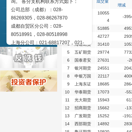
询。 各分支机构联系方式如下：
会员简称
成交量
交易策论
次
增减
公司总部（成都）：028-
10055
产业研究
1
中信期货
-395
86269305，028-86267870
4
成都自贸区分公司：028-
实盘点睛
2
华鑫期货
51885
495
80518991，028-80518998
3
南华期货
42727
293
宏观金融数据图解
上海分公司：021-68817207，021-
4
海通期货
31410
105
68817209
5
五矿期货
29774
773
北京营业部：010-65005128
6
国泰君安
27631
-2
广州营业部：020-28129909，020-
7
银河期货
24551
204
28129902
8
申银万国
22117
400
青岛营业部：0532-83101951、
9
上海东证
18685
286
0532-83101962
10
华泰期货
17073
-55
11
光大期货
15943
61
天津营业部：022-58812601，022-
12
招商期货
15662
-13
58812610
13
广发期货
15252
-191
绵阳营业部：0816-2238660，0816-
14
西部期货
14892
283
2220588
15
鲁证期货
10920
-44