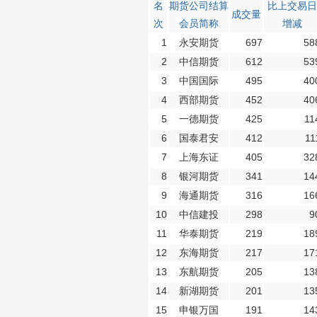
名
期货公司结算
比上交易日
成交量
次
会员简称
增减
1
永安期货
697
58
2
中信期货
612
53
3
中国国际
495
40
4
西部期货
452
40
5
一德期货
425
11
6
国泰君安
412
11
7
上海东证
405
32
8
银河期货
341
14
9
海通期货
316
16
10
中信建投
298
9
11
华泰期货
219
18
12
东海期货
217
17
13
东航期货
205
13
14
新湖期货
201
13
15
申银万国
191
14