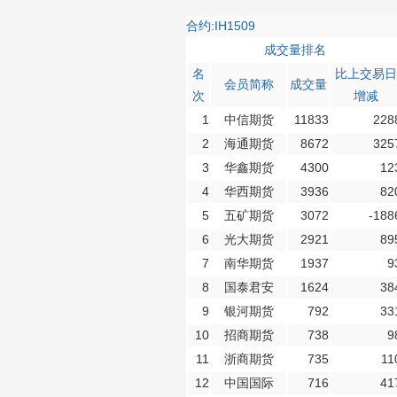
合约:IH1509
成交量排名
名
比上交易日
会员简称
成交量
次
增减
1
中信期货
11833
228
2
海通期货
8672
325
3
华鑫期货
4300
12
4
华西期货
3936
82
5
五矿期货
3072
-188
6
光大期货
2921
89
7
南华期货
1937
9
8
国泰君安
1624
38
9
银河期货
792
33
10
招商期货
738
9
11
浙商期货
735
11
12
中国国际
716
41