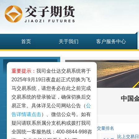
首页
关于我们
客户服务中心
研究发展中心
重要提示：
我司金仕达交易系统将于
2025年9月19日夜盘起正式切换为飞
工业品
马交易系统，请您务必在此之前完成
交易系统的登录验证，确保切换后交
中国金
农业品
易正常。具体详见公司网站公告（
公
金融期货和衍生品
告详情请点击
）、微信公众号。如有
合约:IC1507
疑问请联系所属分支机构或拨打我司
指数类期货
成交量排名
全国统一客服热线：400-8844-998咨
名
比上交易日