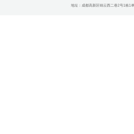
济南分公司：0531-86123236，
地址：成都高新区锦云西二巷2号1栋1单元22层1
0531-86123618
重庆营业部：023-63799091，023-
63799310
南宁营业部：0771-2561006
宁波营业部：0574-81891591