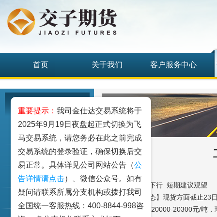
首页
关于我们
客户服务中心
研究发展中心
重要提示：
我司金仕达交易系统将于
2025年9月19日夜盘起正式切换为飞
工业品
马交易系统，请您务必在此之前完成
交易系统的登录验证，确保切换后交
农业品
易正常。具体详见公司网站公告（
公
金融期货和衍生品
告详情请点击
）、微信公众号。如有
工业硅期货承压下行 短期建议观望
疑问请联系所属分支机构或拨打我司
【行业信息及动态】现货方面截止23日华东
指数类期货
全国统一客服热线：400-8844-998咨
机硅用421#硅在20000-20300