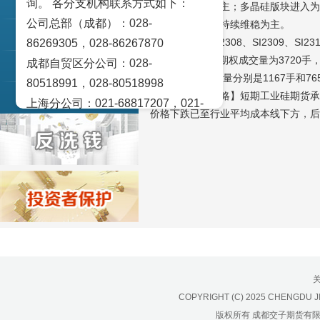
询。 各分支机构联系方式如下：
交易策论
价格弱稳运行为主；多晶硅版块进入为
公司总部（成都）：028-
铝合金锭价格将持续维稳为主。
产业研究
期货方面上周SI2308、SI2309、SI
86269305，028-86267870
7.98%。工业硅期权成交量为3720
成都自贸区分公司：028-
实盘点睛
和1338手，持仓量分别是1167手和7
80518991，028-80518998
【观点与操作策略】短期工业硅期货承
宏观金融数据图解
上海分公司：021-68817207，021-
价格下跌已至行业平均成本线下方，后
68817209
北京营业部：010-65005128
广州营业部：020-28129909，020-
28129902
青岛营业部：0532-83101951、
0532-83101962
天津营业部：022-58812601，022-
58812610
绵阳营业部：0816-2238660，0816-
COPYRIGHT (C) 2025 CHENGDU J
2220588
版权所有 成都交子期货有