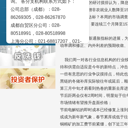
询。 各分支机构联系方式如下：
交易策论
此前各路投行的研讨摸排认为，降息窗
公司总部（成都）：028-
业数据达标，新增非农就业人数降至1
产业研究
季度能不能顺利达标？本周的市场调查
86269305，028-86267870
到16万+的水平，要连续三个月降至1
成都自贸区分公司：028-
实盘点睛
80518991，028-80518998
不管怎样，最新通胀指标的进展，为
宏观金融数据图解
上海分公司：021-68817207，021-
动率调和修正、内外利差的预期收敛、
68817209
北京营业部：010-65005128
我们周一对各行业信息机构的行业线
广州营业部：020-28129909，020-
待和供需自适应是今年的新特点，冲击
28129902
一些有意思的行业争议摸排点，特此也
青岛营业部：0532-83101951、
黑链的冬储补库实际较往年或延后，顺
算三月中旬才易看到热卷的重新去库进
0532-83101962
节后距两会仅有2周时间，明显短于往
天津营业部：022-58812601，022-
市场情绪有望推升盘面价格；
58812610
节前电解铝的即时成本已经修复上涨到
绵阳营业部：0816-2238660，0816-
或成为新年新气象，春节累库或低于往
2220588
铜精矿的加工费节前紧绷，创下近三年