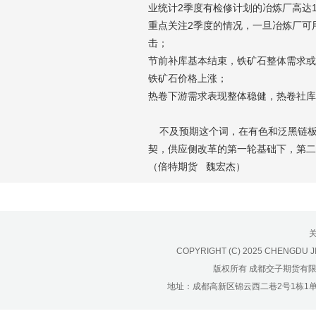
济南分公司：0531-86123236，
业统计2季度有检修计划的冶炼厂高达
0531-86123618
重点关注2季度的情况，一旦冶炼厂可
重庆营业部：023-63799091，023-
击；
节前补库基本结束，铁矿石整体需求或
63799310
铁矿石价格上涨；
南宁营业部：0771-2561006
热卷下游需求表现整体稳健，热卷社库
宁波营业部：0574-81891591
不及预期这个词，在有色和泛黑链板
契，供应侧改革的第一轮基础下，第二
（倍特期货 魏宏杰）
COPYRIGHT (C) 2025 CHENGDU J
版权所有 成都交子期货有
地址：成都高新区锦云西二巷2号1栋1单元22层1