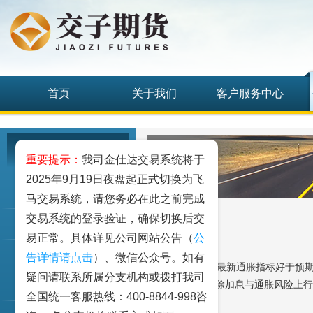
首页
关于我们
客户服务中心
研究发展中心
重要提示：
我司金仕达交易系统将于
2025年9月19日夜盘起正式切换为飞
工业品
马交易系统，请您务必在此之前完成
交易系统的登录验证，确保切换后交
农业品
易正常。具体详见公司网站公告（
公
金融期货和衍生品
告详情请点击
）、微信公众号。如有
上周末的美系最新通胀指标好于预期
疑问请联系所属分支机构或拨打我司
表述中将正式删除加息与通胀风险上行
指数类期货
全国统一客服热线：400-8844-998咨
条件？