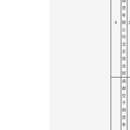
期
货
有
4
限
公
司
北
京
营
业
部
成
都
交
子
期
货
有