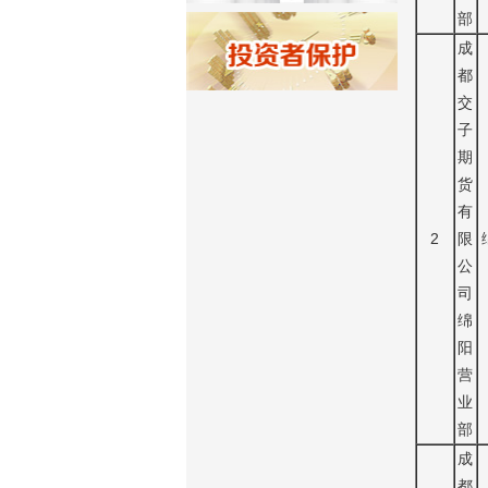
济南分公司：0531-86123236，
部
0531-86123618
成
重庆营业部：023-63799091，023-
都
63799310
交
南宁营业部：0771-2561006
子
宁波营业部：0574-81891591
期
货
有
2
限
公
司
绵
阳
营
业
部
成
都