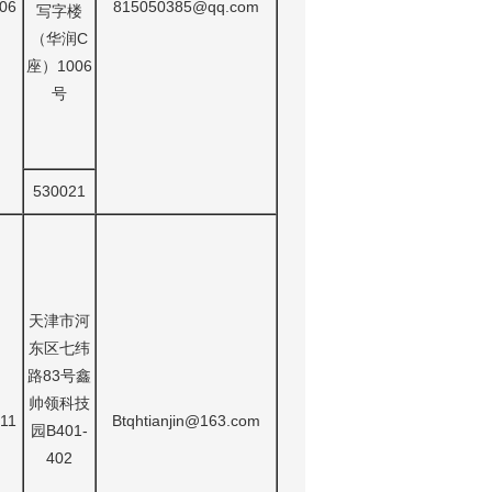
06
815050385@qq.com
写字楼
（华润C
座）1006
号
530021
天津市河
东区七纬
路83号鑫
帅领科技
11
Btqhtianjin@163.com
园B401-
402