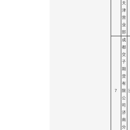
天
津
营
业
部
成
都
交
子
期
货
有
7
限
公
司
济
南
分