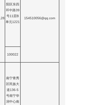
阳区东四
环中路39
号11层B
128
154510056@qq.com
单元1221
100022
南宁青秀
区民族大
道136-5
号南宁华
润中心南