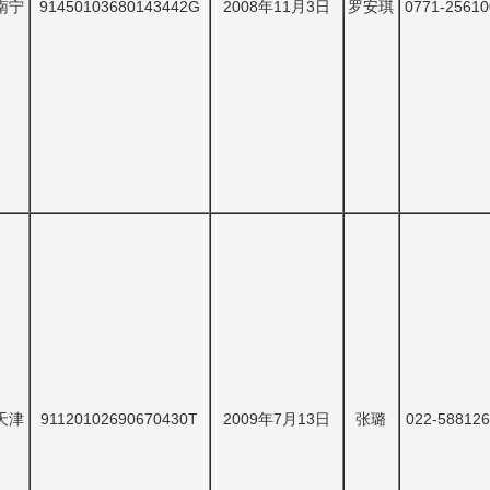
南宁
91450103680143442G
2008年11月3日
罗安琪
0771-25610
天津
91120102690670430T
2009年7月13日
张璐
022-588126