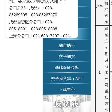
询。 各分支机构联系方式如下：
账单查询
机
序号
公司总部（成都）：028-
构
交易提示
86269305，028-86267870
名
成都自贸区分公司：028-
称
期市日历
成
80518991，028-80518998
信息公示
都
上海分公司：021-68817207，021-
交
68817209
期市助手
子
北京营业部：010-65005128
期
交子期货
广州营业部：020-28129909，020-
货
28129902
有
基础保证金率
青岛营业部：0532-83101951、
1
限
0532-83101962
交子期货掌厅APP
公
天津营业部：022-58812601，022-
司
下载中心
重
58812610
庆
绵阳营业部：0816-2238660，0816-
营
2220588
业