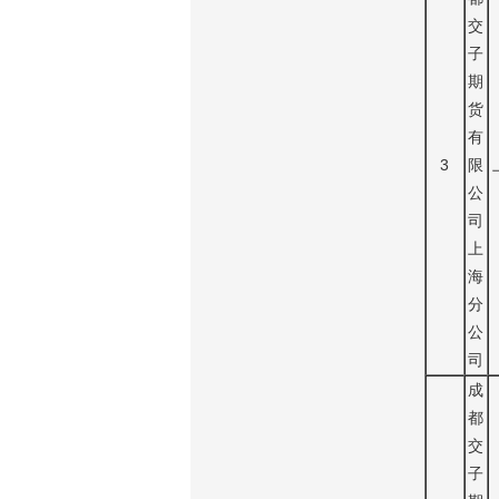
交
子
期
货
有
3
限
公
司
上
海
分
公
司
成
都
交
子