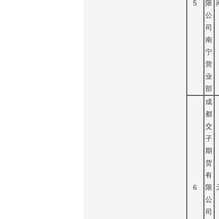
5
限
公
司
南
宁
营
业
部
成
都
交
子
期
货
有
6
限
公
司