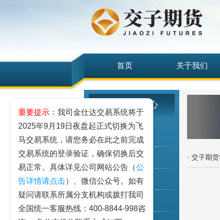
首页
关于我们
客户服务中心
重要提示：
我司金仕达交易系统将于
2025年9月19日夜盘起正式切换为飞
我要开户
马交易系统，请您务必在此之前完成
交易系统的登录验证，确保切换后交
· 交子期
期权仿真
易正常。具体详见公司网站公告（
公
客户手册
告详情请点击
）、微信公众号。如有
疑问请联系所属分支机构或拨打我司
资金出入
全国统一客服热线：400-8844-998咨