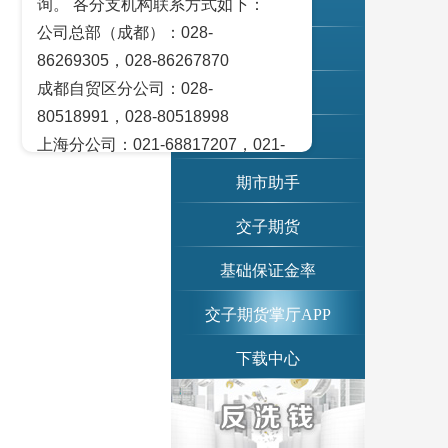
询。 各分支机构联系方式如下：
账单查询
公司总部（成都）：028-
交易提示
86269305，028-86267870
成都自贸区分公司：028-
期市日历
80518991，028-80518998
信息公示
上海分公司：021-68817207，021-
68817209
期市助手
北京营业部：010-65005128
交子期货
广州营业部：020-28129909，020-
28129902
基础保证金率
青岛营业部：0532-83101951、
0532-83101962
交子期货掌厅APP
天津营业部：022-58812601，022-
下载中心
58812610
绵阳营业部：0816-2238660，0816-
2220588