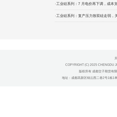
济南分公司：0531-86123236，
·工业硅系列：7 月电价再下调，成本
0531-86123618
重庆营业部：023-63799091，023-
·工业硅系列：复产压力致双硅走弱，
63799310
南宁营业部：0771-2561006
宁波营业部：0574-81891591
COPYRIGHT (C) 2025 CHENGDU J
版权所有 成都交子期货有
地址：成都高新区锦云西二巷2号1栋1单元22层1