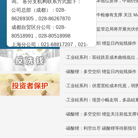
·工业硅系列：成本低位反弹，中期仍
询。 各分支机构联系方式如下：
交易策论
公司总部（成都）：028-
·碳酸锂：盐厂集中检修有支撑 关注 MA
产业研究
86269305，028-86267870
成都自贸区分公司：028-
实盘点睛
·工业硅系列：传监管总局将开展光伏
80518991，028-80518998
宏观金融数据图解
·碳酸锂：多空交织 锂盐日内短线操作
上海分公司：021-68817207，021-
68817209
·工业硅系列：双硅跌至成本曲线低位
北京营业部：010-65005128
广州营业部：020-28129909，020-
·碳酸锂：多空交织 锂盐日内短线操作
28129902
·工业硅系列：供需宽松成本托底，弱
青岛营业部：0532-83101951、
0532-83101962
·工业硅系列：现货小幅走弱，多晶硅
天津营业部：022-58812601，022-
58812610
·碳酸锂：多空交织 锂盐关注前低支撑
绵阳营业部：0816-2238660，0816-
·碳酸锂：利空出尽 碳酸锂等待新指引
2220588