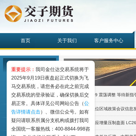
首页
关于我们
客户服务中心
研究发展中心
重要提示：
我司金仕达交易系统将于
2025年9月19日夜盘起正式切换为飞
工业品
马交易系统，请您务必在此之前完成
交易系统的登录验证，确保切换后交
·碳酸锂：LC2609 震荡调整 等待新指
农业品
易正常。具体详见公司网站公告（
公
·工业硅系列：低位区域政策会议信息
金融期货和衍生品
告详情请点击
）、微信公众号。如有
疑问请联系所属分支机构或拨打我司
·碳酸锂：远期供应增量压制盘面 LC26
指数类期货
全国统一客服热线：400-8844-998咨