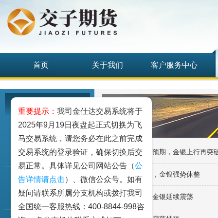
首页
关于我们
客户服务中心
研究发展中心
重要提示：
我司金仕达交易系统将于
2025年9月19日夜盘起正式切换为飞
工业品
马交易系统，请您务必在此之前完成
交易系统的登录验证，确保切换后交
·美零售销售不及预期，金银上行再突
农业品
易正常。具体详见公司网站公告（
公
·消息面刺激不足，金银强势休整
金融期货和衍生品
告详情请点击
）、微信公众号。如有
疑问请联系所属分支机构或拨打我司
·美元继续回落，金银延续震荡
指数类期货
全国统一客服热线：400-8844-998咨