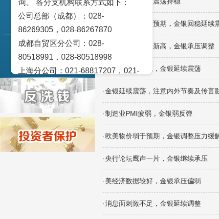
·美元走弱，金银震荡持稳
询。 各分支机构联系方式如下：
交易策论
公司总部（成都）：028-
·美非农就业低于预期，金银回稳延续
产业研究
86269305，028-86267870
成都自贸区分公司：028-
实盘点睛
·美ADP就业阶段新高，金银承压调整
80518991，028-80518998
宏观金融数据图解
·美会议纪要偏鹰，金银延续震荡
上海分公司：021-68817207，021-
68817209
·金银延续震荡，注意内外节奏及传言
北京营业部：010-65005128
广州营业部：020-28129909，020-
·制造业PMI疲弱，金银弱反弹
28129902
·欧美物价弱于预期，金银调整压力缓
青岛营业部：0532-83101951、
0532-83101962
·央行论坛鹰声一片，金银继续承压
天津营业部：022-58812601，022-
58812610
·美经济数据较好，金银承压偏弱
绵阳营业部：0816-2238660，0816-
·消息面刺激不足，金银延续调整
2220588