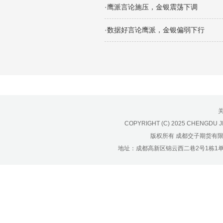
济南分公司：0531-86123236，
·鹰派言论施压，金银震荡下调
0531-86123618
重庆营业部：023-63799091，023-
·数据好言论鹰派，金银偏弱下行
63799310
南宁营业部：0771-2561006
宁波营业部：0574-81891591
COPYRIGHT (C) 2025 CHENGDU J
版权所有 成都交子期货有
地址：成都高新区锦云西二巷2号1栋1单元22层1