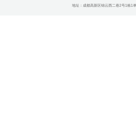
济南分公司：0531-86123236，
地址：成都高新区锦云西二巷2号1栋1单元22层1
0531-86123618
重庆营业部：023-63799091，023-
63799310
南宁营业部：0771-2561006
宁波营业部：0574-81891591