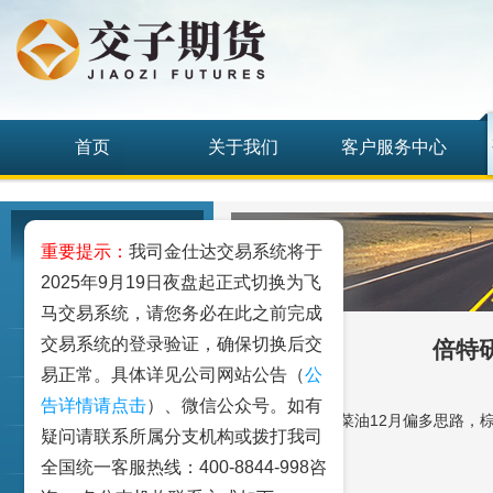
首页
关于我们
客户服务中心
研究发展中心
重要提示：
我司金仕达交易系统将于
2025年9月19日夜盘起正式切换为飞
工业品
马交易系统，请您务必在此之前完成
交易系统的登录验证，确保切换后交
倍特
农业品
易正常。具体详见公司网站公告（
公
金融期货和衍生品
告详情请点击
）、微信公众号。如有
倍特研报：豆、菜油12月偏多思路，棕榈
疑问请联系所属分支机构或拨打我司
指数类期货
全国统一客服热线：400-8844-998咨