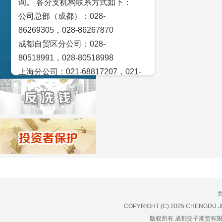
询。 各分支机构联系方式如下：
交易策论
公司总部（成都）：028-
产业研究
86269305，028-86267870
成都自贸区分公司：028-
实盘点睛
80518991，028-80518998
宏观金融数据图解
上海分公司：021-68817207，021-
68817209
北京营业部：010-65005128
广州营业部：020-28129909，020-
28129902
青岛营业部：0532-83101951、
0532-83101962
天津营业部：022-58812601，022-
58812610
绵阳营业部：0816-2238660，0816-
COPYRIGHT (C) 2025 CHENGDU J
2220588
版权所有 成都交子期货有