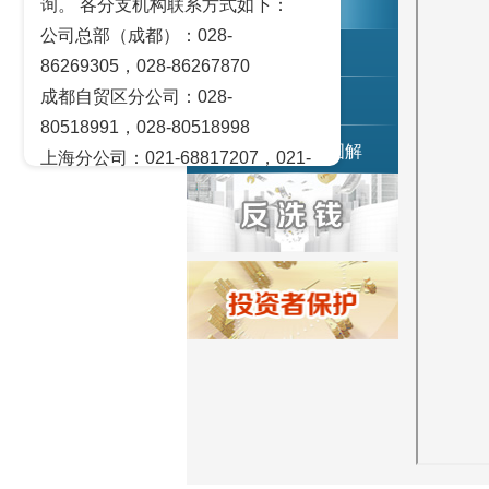
询。 各分支机构联系方式如下：
交易策论
公司总部（成都）：028-
产业研究
86269305，028-86267870
成都自贸区分公司：028-
实盘点睛
80518991，028-80518998
宏观金融数据图解
上海分公司：021-68817207，021-
68817209
北京营业部：010-65005128
广州营业部：020-28129909，020-
28129902
青岛营业部：0532-83101951、
0532-83101962
天津营业部：022-58812601，022-
58812610
绵阳营业部：0816-2238660，0816-
2220588