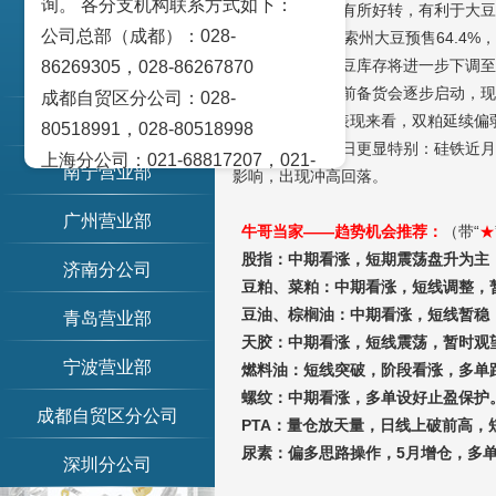
询。 各分支机构联系方式如下：
地区的降水情况有所好转，有利于大豆
动态及公示
公司总部（成都）：028-
11月，马托格罗索州大豆预售64.4%，1
布，市场预期美豆库存将进一步下调至
86269305，028-86267870
重庆营业部
后，通常国内节前备货会逐步启动，现
成都自贸区分公司：028-
从今天行情的表现来看，双粕延续偏
天津营业部
80518991，028-80518998
大雪这个节气之日更显特别：硅铁近月
上海分公司：021-68817207，021-
南宁营业部
影响，出现冲高回落。
68817209
广州营业部
北京营业部：010-65005128
牛哥当家——趋势机会推荐：
（带“
★
广州营业部：020-28129909，020-
股指：中期看涨，短期震荡盘升为主
济南分公司
28129902
豆粕、菜粕：中期看涨，短线调整，
青岛营业部：0532-83101951、
豆油、棕榈油：中期看涨，短线暂稳
青岛营业部
天胶：中期看涨，短线震荡，暂时观
0532-83101962
宁波营业部
燃料油：短线突破，阶段看涨，多单
天津营业部：022-58812601，022-
螺纹：中期看涨，多单设好止盈保护
58812610
成都自贸区分公司
PTA
：量仓放天量，日线上破前高，
绵阳营业部：0816-2238660，0816-
尿素：偏多思路操作，5月增仓，多
深圳分公司
2220588