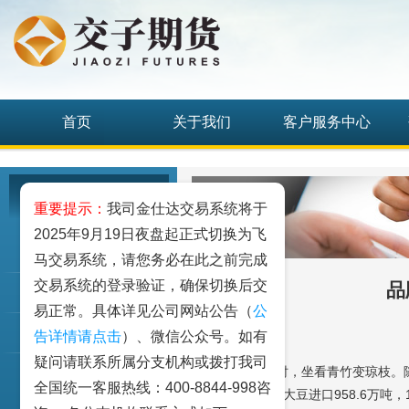
首页
关于我们
客户服务中心
机构营业网点
重要提示：
我司金仕达交易系统将于
2025年9月19日夜盘起正式切换为飞
上海分公司
马交易系统，请您务必在此之前完成
交易系统的登录验证，确保切换后交
品
北京营业部
易正常。具体详见公司网站公告（
公
绵阳营业部
告详情请点击
）、微信公众号。如有
疑问请联系所属分支机构或拨打我司
六出飞花入户时，坐看青竹变琼枝。
营业部简介
全国统一客服热线：400-8844-998咨
显示：中国11月大豆进口958.6万吨，
联系方式