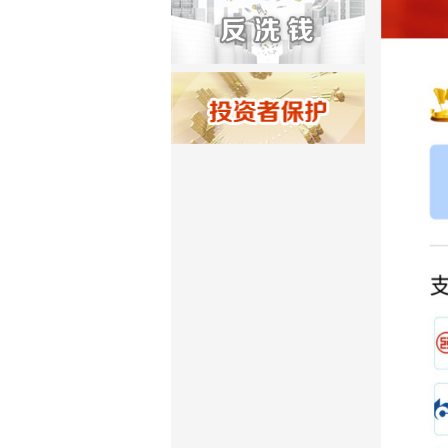
济南分公司：0531-86123236，
0531-86123618
重庆营业部：023-63799091，023-
63799310
南宁营业部：0771-2561006
宁波营业部：0574-81891591