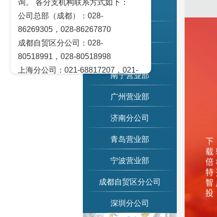
询。 各分支机构联系方式如下：
绵阳营业部
公司总部（成都）：028-
86269305，028-86267870
重庆营业部
成都自贸区分公司：028-
天津营业部
80518991，028-80518998
上海分公司：021-68817207，021-
南宁营业部
68817209
广州营业部
北京营业部：010-65005128
广州营业部：020-28129909，020-
济南分公司
28129902
青岛营业部：0532-83101951、
青岛营业部
0532-83101962
宁波营业部
天津营业部：022-58812601，022-
58812610
成都自贸区分公司
绵阳营业部：0816-2238660，0816-
深圳分公司
2220588