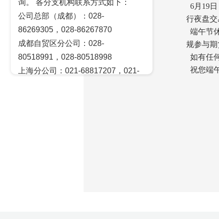
询。 各分支机构联系方式如下：
6月19
公司总部（成都）：028-
行夜盘交
86269305，028-86267870
端午节休
成都自贸区分公司：028-
规参与期
80518991，028-80518998
如有任何疑
祝您端
上海分公司：021-68817207，021-
68817209
北京营业部：010-65005128
广州营业部：020-28129909，020-
28129902
青岛营业部：0532-83101951、
0532-83101962
天津营业部：022-58812601，022-
58812610
绵阳营业部：0816-2238660，0816-
2220588