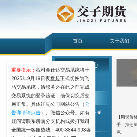
首页
关于我们
研究发展中心
重要提示：
我司金仕达交易系统将于
2025年9月19日夜盘起正式切换为飞
工业品
马交易系统，请您务必在此之前完成
交易系统的登录验证，确保切换后交
农业品
易正常。具体详见公司网站公告（
公
金融期货和衍生品
告详情请点击
）、微信公众号。如有
【期现价格
疑问请联系所属分支机构或拨打我司
手，持仓量
指数类期货
全国统一客服热线：400-8844-998咨
克。