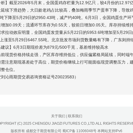
析】截至2026年5月末，全国蛋鸡存栏量为12.9亿只，较4月份的12.
量延续下滑趋势，大日龄老鸡占比较高，叠加梅雨季节产蛋率下降，导致鸡
.61吨下降至5月29日的2950.43吨，减产约40吨。6月3日，全国鸡蛋生产
增加0.09天；流通环节库存为0.55天，较前日增加0.05天。库存持续
求拉动效应明显，全国鸡蛋发货量从5月22日的5953.6吨增加至5月29日的
64吨上涨至5月29日6467.55吨。北京批发市场到货数量略有下降，广东则持
建议】6月3日期现价差为879元/500千克，基差维持较高水
当前现货价格持续走强，产区库存维持低位，供应偏紧格局延续，同时端
但需注意期现基差处于高位，期货价格继续上行可能面临现货调整压力，
调整仓位。
刘沁雨期货交易咨询资格证号Z0023583）
关于我们
|
联系我们
PYRIGHT (C) 2025 CHENGDU JIAOZI FUTURES CO.,LTD.ALL RIGHTS RESERV
版权所有 成都交子期货有限公司
蜀ICP备 11006048号
本网站支持IPv6