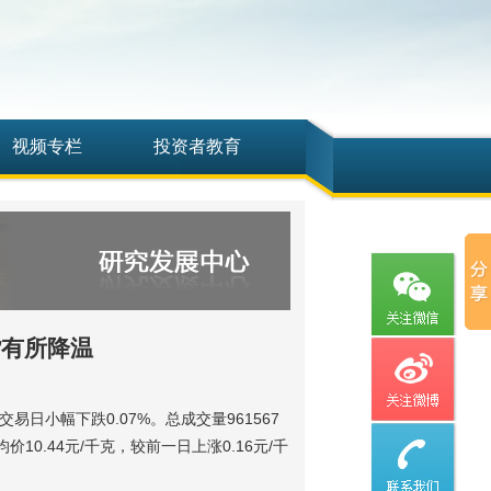
视频专栏
投资者教育
货有所降温
易日小幅下跌0.07%。总成交量961567
0.44元/千克，较前一日上涨0.16元/千