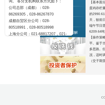
询。 各分支机构联系方式如下：
交易策论
【基本面分
公司总部（成都）：028-
蛋鸡存栏
产业研究
的2990
86269305，028-86267870
天，较前日
成都自贸区分公司：028-
实盘点睛
端午节日需
80518991，028-80518998
6209.
宏观金融数据图解
上海分公司：021-68817207，021-
【操作策略
68817209
平。鉴于
北京营业部：010-65005128
多思路。
广州营业部：020-28129909，020-
况，适时
28129902
（交子期货
青岛营业部：0532-83101951、
0532-83101962
天津营业部：022-58812601，022-
58812610
绵阳营业部：0816-2238660，0816-
CO
2220588