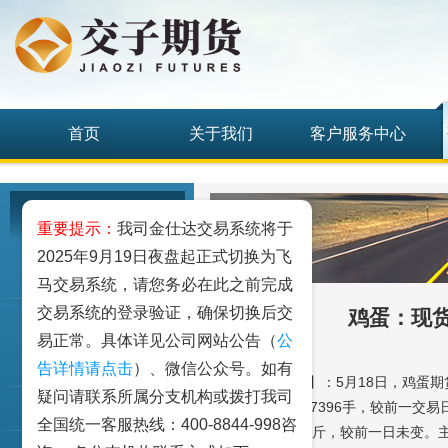
首页
关于我们
客户服务中心
研究发展中心
重要提示：
我司金仕达交易系统将于
2025年9月19日夜盘起正式切换为飞
工业品
马交易系统，请您务必在此之前完成
交易系统的登录验证，确保切换后交
鸡蛋：现
农业品
易正常。具体详见公司网站公告（
公
金融期货和衍生品
告详情请点击
）、微信公众号。如有
【期现价格动态】：5月18日，鸡蛋期货主
疑问请联系所属分支机构或拨打我司
当日总成交量407396手，较前一
指数类期货
全国统一客服热线：400-8844-998咨
价依然为4.46元/斤，较前一日未变。