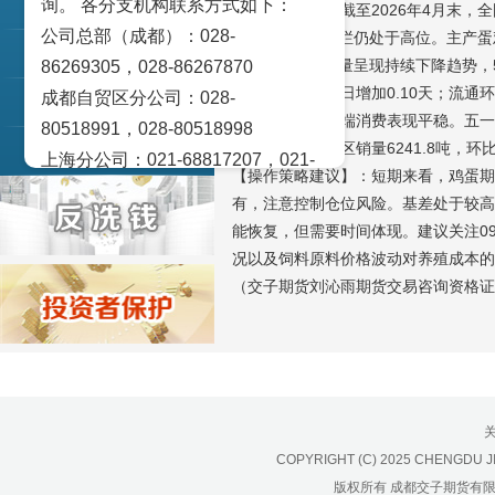
询。 各分支机构联系方式如下：
交易策论
【基本面分析】截至2026年4月末，全
公司总部（成都）：028-
3.51%，整体存栏仍处于高位。主产蛋
产业研究
0.03%。鸡蛋产量呈现持续下降趋势，
86269305，028-86267870
为0.71天，较前日增加0.10天；流通环
成都自贸区分公司：028-
实盘点睛
需求端方面，终端消费表现平稳。五一
80518991，028-80518998
数据显示，主销区销量6241.8吨，环
宏观金融数据图解
上海分公司：021-68817207，021-
【操作策略建议】：短期来看，鸡蛋期
68817209
有，注意控制仓位风险。基差处于较高
北京营业部：010-65005128
能恢复，但需要时间体现。建议关注0
广州营业部：020-28129909，020-
况以及饲料原料价格波动对养殖成本的
28129902
（交子期货刘沁雨期货交易咨询资格证号Z
青岛营业部：0532-83101951、
0532-83101962
天津营业部：022-58812601，022-
58812610
绵阳营业部：0816-2238660，0816-
COPYRIGHT (C) 2025 CHENGDU J
2220588
版权所有 成都交子期货有