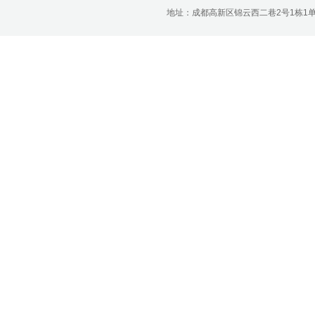
济南分公司：0531-86123236，
地址：成都高新区锦云西二巷2号1栋1单元22层1
0531-86123618
重庆营业部：023-63799091，023-
63799310
南宁营业部：0771-2561006
宁波营业部：0574-81891591