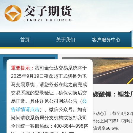
首页
关于我们
客户服务中心
研究发展中心
重要提示：
我司金仕达交易系统将于
2025年9月19日夜盘起正式切换为飞
工业品
马交易系统，请您务必在此之前完成
交易系统的登录验证，确保切换后交
碳酸锂：锂盐厂
农业品
易正常。具体详见公司网站公告（
公
金融期货和衍生品
告详情请点击
）、微信公众号。如有
【行业政策与产业动态】：截至8月22
疑问请联系所属分支机构或拨打我司
原口径可售库存环比上周下降1.1万吨
指数类期货
全国统一客服热线：400-8844-998咨
月同期增长7%，渗透率56.6%。