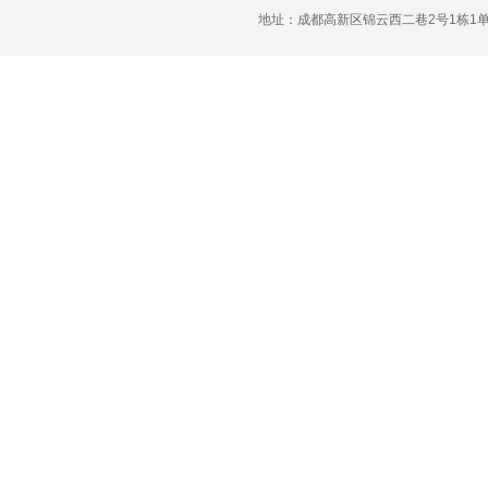
济南分公司：0531-86123236，
地址：成都高新区锦云西二巷2号1栋1单元22层1
0531-86123618
重庆营业部：023-63799091，023-
63799310
南宁营业部：0771-2561006
宁波营业部：0574-81891591