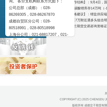
询。 各分支机构联系方式如下：
交易策论
【期现状态及库存结构】：9月4日，国内电碳
公司总部（成都）：028-
至9月4日，国内碳酸锂库存14万吨（-10
产业研究
【供需评估及策略建议】：锂盐供应端
86269305，028-86267870
面LC2511下行至7万附近遇多头狙
成都自贸区分公司：028-
实盘点睛
（交子期货刘思兰期货交易咨询资格证号Z
80518991，028-80518998
宏观金融数据图解
上海分公司：021-68817207，021-
68817209
北京营业部：010-65005128
广州营业部：020-28129909，020-
28129902
青岛营业部：0532-83101951、
0532-83101962
天津营业部：022-58812601，022-
58812610
绵阳营业部：0816-2238660，0816-
COPYRIGHT (C) 2025 CHENGDU J
2220588
版权所有 成都交子期货有