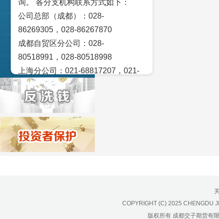
询。 各分支机构联系方式如下：
交易策论
策略 无持仓
公司总部（成都）：028-
倍特期货 蒋宇莺
产业研究
86269305，028-86267870
成都自贸区分公司：028-
实盘点睛
80518991，028-80518998
宏观金融数据图解
上海分公司：021-68817207，021-
68817209
北京营业部：010-65005128
广州营业部：020-28129909，020-
28129902
青岛营业部：0532-83101951、
0532-83101962
天津营业部：022-58812601，022-
58812610
绵阳营业部：0816-2238660，0816-
COPYRIGHT (C) 2025 CHENGDU J
2220588
版权所有 成都交子期货有