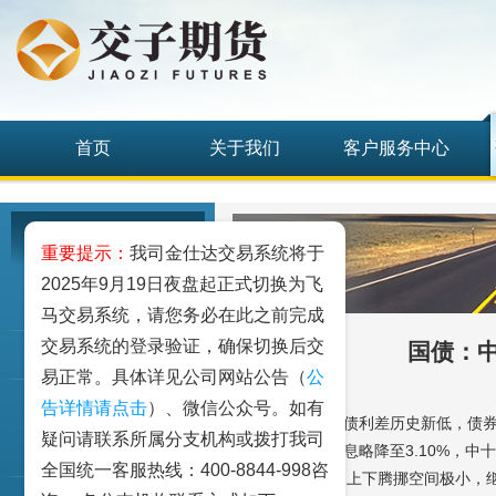
首页
关于我们
客户服务中心
研究发展中心
重要提示：
我司金仕达交易系统将于
2025年9月19日夜盘起正式切换为飞
工业品
马交易系统，请您务必在此之前完成
交易系统的登录验证，确保切换后交
国债：
农业品
易正常。具体详见公司网站公告（
公
金融期货和衍生品
告详情请点击
）、微信公众号。如有
国债：中美10年债利差历史新低，债
疑问请联系所属分支机构或拨打我司
美10年期现券利息略降至3.10%，中
指数类期货
全国统一客服热线：400-8844-998咨
小导致期债T812上下腾挪空间极小，