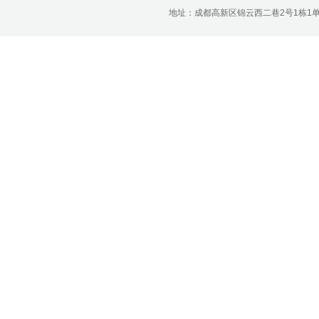
济南分公司：0531-86123236，
地址：成都高新区锦云西二巷2号1栋1单元22层1
0531-86123618
重庆营业部：023-63799091，023-
63799310
南宁营业部：0771-2561006
宁波营业部：0574-81891591