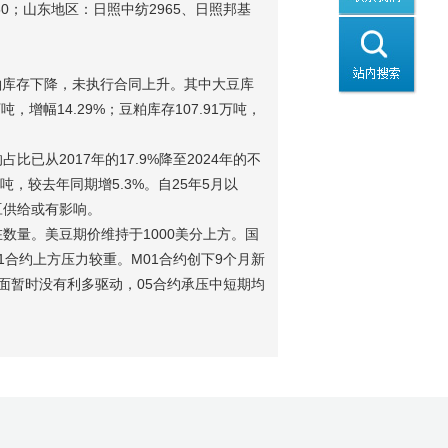
050；山东地区：日照中纺2965、日照邦基
，豆粕库存下降，未执行合同上升。其中大豆库
万吨，增幅14.29%；豆粕库存107.91万吨，
。
从2017年的17.9%降至2024年的不
万吨，较去年同期增5.3%。自25年5月以
豆供给或有影响。
数量。美豆期价维持于1000美分上方。国
合约上方压力较重。M01合约创下9个月新
方面暂时没有利多驱动，05合约承压中短期均