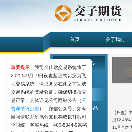
首页
关于我们
研究发展中心
重要提示：
我司金仕达交易系统将于
2025年9月19日夜盘起正式切换为飞
工业品
马交易系统，请您务必在此之前完成
交易系统的登录验证，确保切换后交
农业品
易正常。具体详见公司网站公告（
公
金融期货和衍生品
告详情请点击
）、微信公众号。如有
【外盘】
疑问请联系所属分支机构或拨打我司
成12.4
指数类期货
全国统一客服热线：400-8844-998咨
11月合约