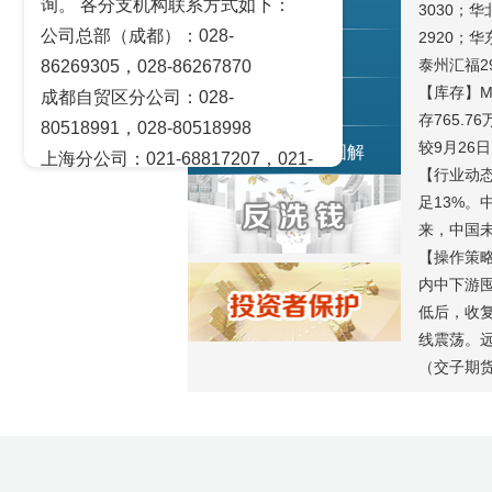
询。 各分支机构联系方式如下：
交易策论
3030；
公司总部（成都）：028-
2920；
产业研究
泰州汇福2
86269305，028-86267870
【库存】M
成都自贸区分公司：028-
实盘点睛
存765.7
80518991，028-80518998
较9月26日
宏观金融数据图解
上海分公司：021-68817207，021-
【行业动态
68817209
足13%。
北京营业部：010-65005128
来，中国
广州营业部：020-28129909，020-
【操作策
28129902
内中下游囤
青岛营业部：0532-83101951、
低后，收复
线震荡。
0532-83101962
（交子期货
天津营业部：022-58812601，022-
58812610
绵阳营业部：0816-2238660，0816-
2220588