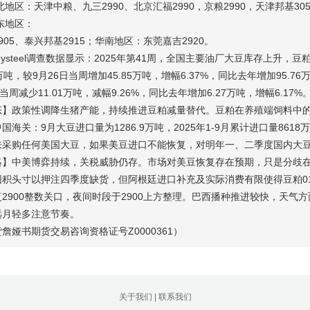
华北地区：天津中粮、九三2990、北京汇福2990，京粮2990，天津邦基3
华东地区：
905、泰兴邦基2915；华南地区：东莞嘉吉2920。
ysteel调查数据显示：2025年第41周，全国主要油厂大豆库存上升
6万吨，较9月26日当周增加45.85万吨，增幅6.37%，同比去年增加95.76
当周减少11.01万吨，减幅9.26%，同比去年增加6.27万吨，增幅6.17%
】政策性调降生猪产能，持续推进豆粕减量替代。豆粕在养殖端饲料中的占比已
中国海关：9月大豆进口量为1286.9万吨，2025年1-9月累计进口量8618
未采购任何美国大豆，如果美豆进口不能恢复，对明年一、二季度国内大
略】中美博弈持续，关税威胁仍存。市场对美豆恢复存在预期，只是分歧在
积头寸以押注四季度缺货，但阿根廷进口补充及实际消费有限使得豆粕01
2900整数关口，夜间时段于2900上方整理。巴西播种推进较快，天气
远月轻多注意节奏。
詹娅书期货交易咨询资格证号Z0000361）
关于我们
|
联系我们