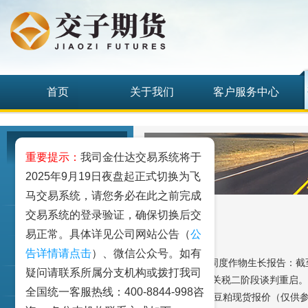
首页
关于我们
客户服务中心
研究发展中心
重要提示：
我司金仕达交易系统将于
2025年9月19日夜盘起正式切换为飞
工业品
马交易系统，请您务必在此之前完成
交易系统的登录验证，确保切换后交
农业品
易正常。具体详见公司网站公告（
公
金融期货和衍生品
告详情请点击
）、微信公众号。如有
【外盘】USDA周度作物生长报告：截
疑问请联系所属分支机构或拨打我司
领导通话，中美关税二阶段谈判重启。C
指数类期货
全国统一客服热线：400-8844-998咨
【现货】周四43豆粕现货报价（仅供参