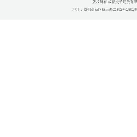
济南分公司：0531-86123236，
版权所有 成都交子期货有
0531-86123618
地址：成都高新区锦云西二巷2号1栋1单元22层1
重庆营业部：023-63799091，023-
63799310
南宁营业部：0771-2561006
宁波营业部：0574-81891591