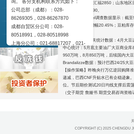
询。 各分支机构联系方式如下：
交易策论
邦基2890、北京汇福2850；山东地区
公司总部（成都）：028-
区：东莞嘉吉2790。
产业研究
【库存】 Mysteel调查数据显示：截
86269305，028-86267870
增98.98万吨，增幅20.45%；豆粕库
成都自贸区分公司：028-
实盘点睛
65.19%。
80518991，028-80518998
【行业动态】海关统计数据：4月大豆进口
宏观金融数据图解
上海分公司：021-68817207，021-
中心统计：5月底主要油厂大豆商业库存
68817209
950万吨，8月850万吨，后续国内
北京营业部：010-65005128
Brandalizze数据：预计巴西24/
广州营业部：020-28129909，020-
【操作策略】昨晚央行万亿逆回购降准
28129902
递减，巴西CNF升贴水已有企稳迹象
青岛营业部：0532-83101951、
位。节后期价测试20日均线支撑后震
（交子期货 詹娅书 期货交易咨询资格证号
0532-83101962
天津营业部：022-58812601，022-
58812610
绵阳营业部：0816-2238660，0816-
2220588
COPYRIGHT (C) 2025 CHENGDU J