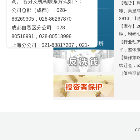
询。 各分支机构联系方式如下：
交易策论
【现货】周
公司总部（成都）：028-
粮、秦皇岛
产业研究
2910、
86269305，028-86267870
【库存】20
成都自贸区分公司：028-
实盘点睛
吨，增幅4
80518991，028-80518998
【行业动态
宏观金融数据图解
上海分公司：021-68817207，021-
平，整体来
68817209
【操作策
北京营业部：010-65005128
续迁仓，5
广州营业部：020-28129909，020-
（倍特期货
28129902
青岛营业部：0532-83101951、
0532-83101962
天津营业部：022-58812601，022-
58812610
绵阳营业部：0816-2238660，0816-
CO
2220588