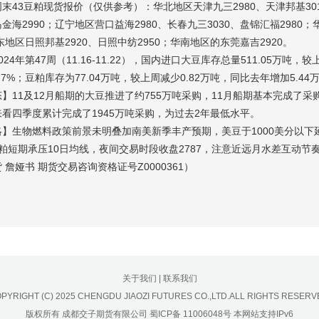
末43豆粕现货报价（仅供参考）：华北地区天津九三2980、天津邦基3010
金海2990；辽宁地区营口益海2980、长春九三3030、盘锦汇福2980
山东地区日照邦基2920、日照中纺2950；华南地区的东莞嘉吉2920。
24年第47周（11.16-11.22），国内进口大豆库存总量511.05万吨，较
.7%；豆粕库存为77.04万吨，较上周减少0.82万吨，同比去年增加5.44万
】11及12月船期的大豆推进了约755万吨采购，11月船期基本完成了采
看四季度累计完成了1945万吨采购，为过去2年最低水平。
略】生物燃料政策前景未明叠加南美新季丰产预期，美豆于1000美分以
粕短期承压10日均线，夜间交易时段收盘2787，注意近远月水差互动节
 詹娅书 期货交易咨询资格证号Z0000361）
关于我们
|
联系我们
PYRIGHT (C) 2025 CHENGDU JIAOZI FUTURES CO.,LTD.ALL RIGHTS RESERV
版权所有 成都交子期货有限公司
蜀ICP备 11006048号
本网站支持IPv6