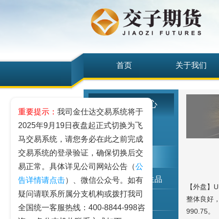
首页
关于我们
研究发展中心
重要提示：
我司金仕达交易系统将于
2025年9月19日夜盘起正式切换为飞
工业品
马交易系统，请您务必在此之前完成
交易系统的登录验证，确保切换后交
农业品
易正常。具体详见公司网站公告（
公
金融期货和衍生品
告详情请点击
）、微信公众号。如有
【外盘】U
疑问请联系所属分支机构或拨打我司
整体良好，
指数类期货
全国统一客服热线：400-8844-998咨
990.75。