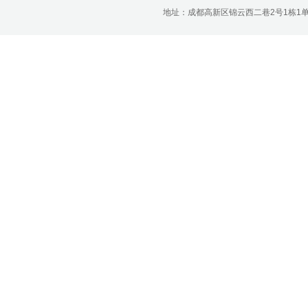
济南分公司：0531-86123236，
地址：成都高新区锦云西二巷2号1栋1单元22层1
0531-86123618
重庆营业部：023-63799091，023-
63799310
南宁营业部：0771-2561006
宁波营业部：0574-81891591