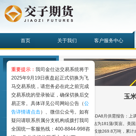
首页
关于我们
客户服务中心
研究发展中心
重要提示：
我司金仕达交易系统将于
2025年9月19日夜盘起正式切换为飞
工业品
马交易系统，请您务必在此之前完成
交易系统的登录验证，确保切换后交
玉
农业品
易正常。具体详见公司网站公告（
公
金融期货和衍生品
告详情请点击
）、微信公众号。如有
【行业动态】USDA8月供需报告：上调
疑问请联系所属分支机构或拨打我司
蒲/英亩，7月预估为181蒲/英亩。美
指数类期货
全国统一客服热线：400-8844-998咨
口玉米拍卖累计投放269.8万吨，累计