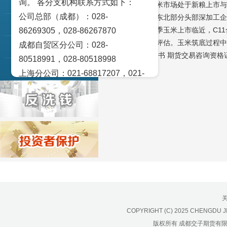
询。 各分支机构联系方式如下：
交易策论
可小觑。当前玉米市场处于新粮上市与
公司总部（成都）：028-
所分化。上周，东北部分头部深加工企
产业研究
【操作策略】新季玉米上市临近，C1
86269305，028-86267870
影响，尚需时间评估。玉米筑底过程中
成都自贸区分公司：028-
实盘点睛
（交子期货 詹娅书 期货交易咨询资格证号
80518991，028-80518998
宏观金融数据图解
上海分公司：021-68817207，021-
68817209
北京营业部：010-65005128
广州营业部：020-28129909，020-
28129902
青岛营业部：0532-83101951、
0532-83101962
天津营业部：022-58812601，022-
58812610
绵阳营业部：0816-2238660，0816-
COPYRIGHT (C) 2025 CHENGDU J
2220588
版权所有 成都交子期货有