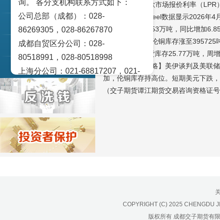
询。 各分支机构联系方式如下：
交易策论
昨日数据5月贷款市场报价利率（LPR）
公司总部（成都）：028-
供给方面，Mysteel数据显示2026年
产业研究
产量累计为463.53万吨，同比增加6.8
86269305，028-86267870
库存方面，上周伦铜库存涨至395725
成都自贸区分公司：028-
实盘点睛
Mysteel数据现货库存25.77万吨，周
80518991，028-80518998
【观点及操作策略】美伊谈判及美联储
宏观金融数据图解
上海分公司：021-68817207，021-
加，伦铜库存持高位。短期美元下跌，
68817209
（交子期货谭江期货交易咨询资格证号Z0
北京营业部：010-65005128
广州营业部：020-28129909，020-
28129902
青岛营业部：0532-83101951、
0532-83101962
天津营业部：022-58812601，022-
58812610
绵阳营业部：0816-2238660，0816-
COPYRIGHT (C) 2025 CHENGDU J
2220588
版权所有 成都交子期货有