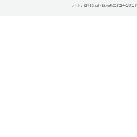
济南分公司：0531-86123236，
地址：成都高新区锦云西二巷2号1栋1单元22层1
0531-86123618
重庆营业部：023-63799091，023-
63799310
南宁营业部：0771-2561006
宁波营业部：0574-81891591