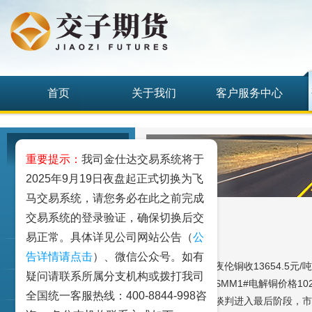
首页
关于我们
客户服务中心
研究发展中心
重要提示：
我司金仕达交易系统将于
2025年9月19日夜盘起正式切换为飞
工业品
马交易系统，请您务必在此之前完成
交易系统的登录验证，确保切换后交
农业品
易正常。具体详见公司网站公告（
公
金融期货和衍生品
告详情请点击
）、微信公众号。如有
【期现动态】隔夜伦铜收13654.5元/吨，
疑问请联系所属分支机构或拨打我司
现货方面，昨日SMM1#电解铜价格1029
指数类期货
全国统一客服热线：400-8844-998咨
【基本面】美伊谈判进入最后阶段，市