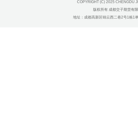
济南分公司：0531-86123236，
COPYRIGHT (C) 2025 CHENGDU J
0531-86123618
版权所有 成都交子期货有
地址：成都高新区锦云西二巷2号1栋1单元22层1
重庆营业部：023-63799091，023-
63799310
南宁营业部：0771-2561006
宁波营业部：0574-81891591