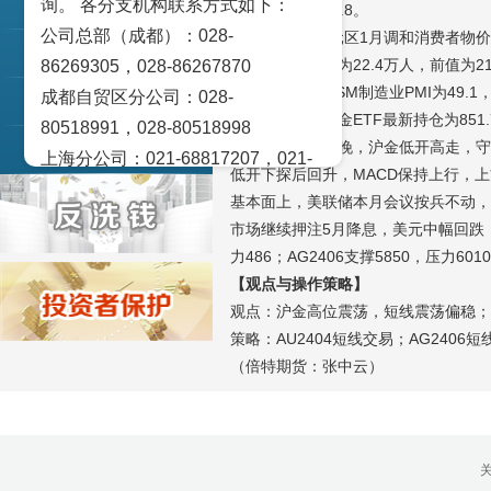
询。 各分支机构联系方式如下：
交易策论
撑22.7，压力23.8。
公司总部（成都）：028-
消息面：欧元区1月调和消费者物价指数
产业研究
初请失业金人数为22.4万人，前值为21.
86269305，028-86267870
50.3。美国1月ISM制造业PMI为49.
成都自贸区分公司：028-
实盘点睛
【基金持仓】
黄金ETF最新持仓为851
80518991，028-80518998
【期货走势】
昨晚，沪金低开高走，守
宏观金融数据图解
上海分公司：021-68817207，021-
低开下探后回升，MACD保持上行，
68817209
基本面上，美联储本月会议按兵不动，
北京营业部：010-65005128
市场继续押注5月降息，美元中幅回跌，
广州营业部：020-28129909，020-
力486；AG2406支撑5850，压力601
28129902
【观点与操作策略】
青岛营业部：0532-83101951、
观点：沪金高位震荡，短线震荡偏稳；
策略：AU2404短线交易；AG2406
0532-83101962
（倍特期货：张中云）
天津营业部：022-58812601，022-
58812610
绵阳营业部：0816-2238660，0816-
2220588