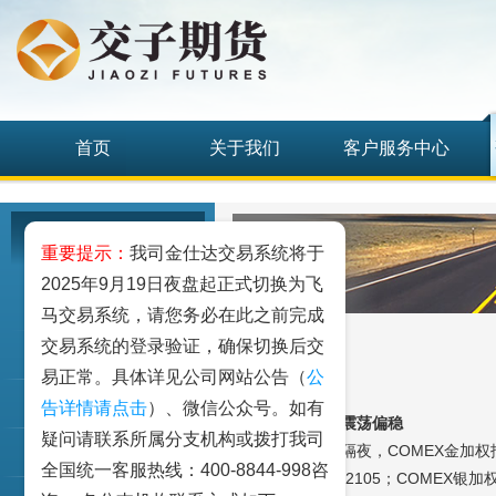
首页
关于我们
客户服务中心
研究发展中心
重要提示：
我司金仕达交易系统将于
2025年9月19日夜盘起正式切换为飞
工业品
马交易系统，请您务必在此之前完成
交易系统的登录验证，确保切换后交
农业品
易正常。具体详见公司网站公告（
公
金融期货和衍生品
告详情请点击
）、微信公众号。如有
美元回跌，金银震荡偏稳
疑问请联系所属分支机构或拨打我司
【外盘、消息】
隔夜，COMEX金加权
指数类期货
全国统一客服热线：400-8844-998咨
支撑2050，压力2105；COMEX银