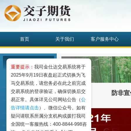
首页
关于我们
客户服务中心
投资者教育
重要提示：
我司金仕达交易系统将于
2025年9月19日夜盘起正式切换为飞
期货期权讲堂
马交易系统，请您务必在此之前完成
交易系统的登录验证，确保切换后交
防非宣
期货品种介绍
易正常。具体详见公司网站公告（
公
反洗钱
告详情请点击
）、微信公众号。如有
疑问请联系所属分支机构或拨打我司
投资者教育活动
全国统一客服热线：400-8844-998咨