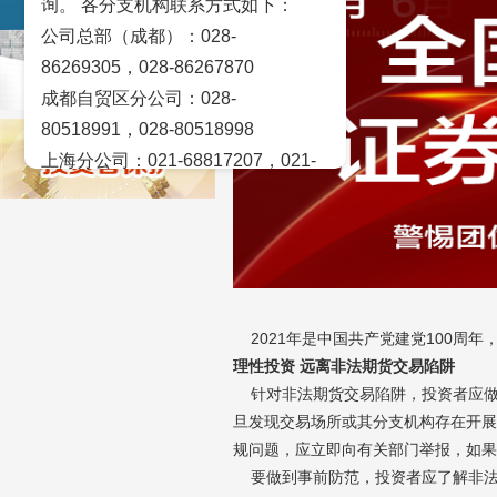
询。 各分支机构联系方式如下：
风险揭示
公司总部（成都）：028-
86269305，028-86267870
成都自贸区分公司：028-
80518991，028-80518998
上海分公司：021-68817207，021-
68817209
北京营业部：010-65005128
广州营业部：020-28129909，020-
28129902
青岛营业部：0532-83101951、
2021年是中国共产党建党100周年
0532-83101962
理性投资 远离非法期货交易陷阱
天津营业部：022-58812601，022-
针对非法期货交易陷阱，投资者应做到
58812610
旦发现交易场所或其分支机构存在开展
绵阳营业部：0816-2238660，0816-
规问题，应立即向有关部门举报，如果
2220588
要做到事前防范，投资者应了解非法