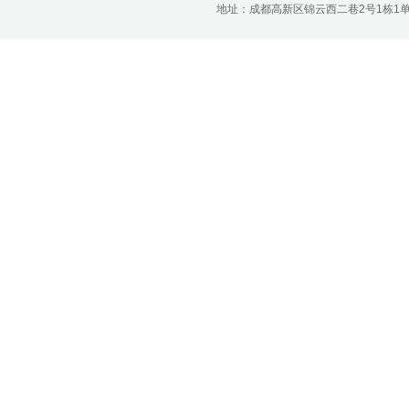
地址：成都高新区锦云西二巷2号1栋1单元22层1