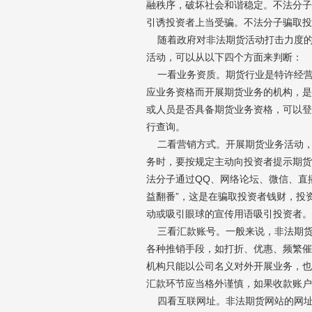
济南分公司：0531-86123236，
融秩序，破坏社会和谐稳定。不法分子
0531-86123618
引诱投资者上当受骗。不法分子骗取投
随着政府对非法期货活动打击力度的
重庆营业部：023-63799091，023-
活动，可以从以下四个方面来判断：
63799310
一看业务资质。期货行业是特许经营
南宁营业部：0771-2561006
应业务资格而开展期货业务的机构，是
宁波营业部：0574-81891591
或人员是否具备期货业务资格，可以登
行查询。
二看营销方式。开展期货业务活动，
务时，要按规定主动向投资者提示期货
法分子通过QQ、网络论坛、微信、直播
益翻番”，这是在骗取投资者钱财，投
动或吸引眼球的宣传用语吸引投资者。
三看汇款账号。一般来说，非法期货
各种推销手段，如打折、优惠、频繁催
机构只能以公司名义对外开展业务，也
汇款环节应当格外谨慎，如果收款账户
四看互联网址。非法期货网站的网址