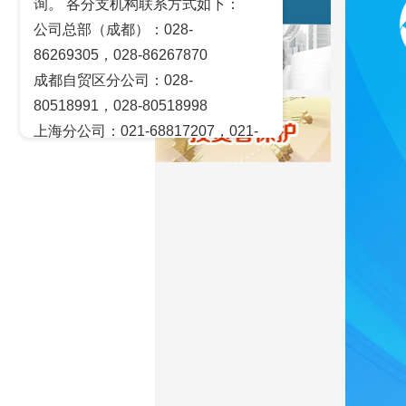
询。 各分支机构联系方式如下：
风险揭示
公司总部（成都）：028-
86269305，028-86267870
成都自贸区分公司：028-
80518991，028-80518998
上海分公司：021-68817207，021-
68817209
北京营业部：010-65005128
广州营业部：020-28129909，020-
28129902
青岛营业部：0532-83101951、
0532-83101962
天津营业部：022-58812601，022-
58812610
绵阳营业部：0816-2238660，0816-
2220588