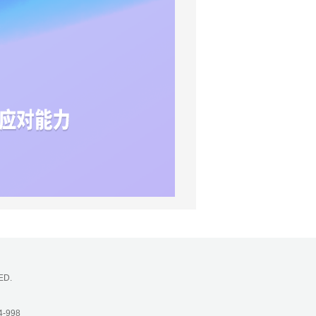
ED.
-998