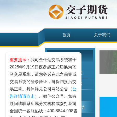
首页
关于我们
投资者教育
重要提示：
我司金仕达交易系统将于
2025年9月19日夜盘起正式切换为飞
期货期权讲堂
马交易系统，请您务必在此之前完成
交易系统的登录验证，确保切换后交
期货品种介绍
易正常。具体详见公司网站公告（
公
反洗钱
告详情请点击
）、微信公众号。如有
疑问请联系所属分支机构或拨打我司
投资者教育活动
全国统一客服热线：400-8844-998咨