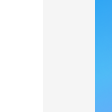
济南分公司：0531-86123236，
0531-86123618
重庆营业部：023-63799091，023-
63799310
南宁营业部：0771-2561006
宁波营业部：0574-81891591