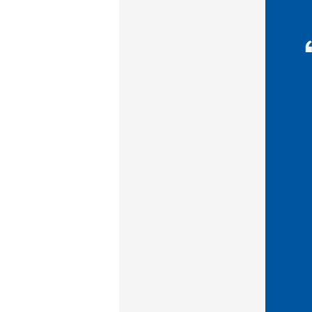
济南分公司：0531-86123236，
0531-86123618
重庆营业部：023-63799091，023-
63799310
南宁营业部：0771-2561006
宁波营业部：0574-81891591