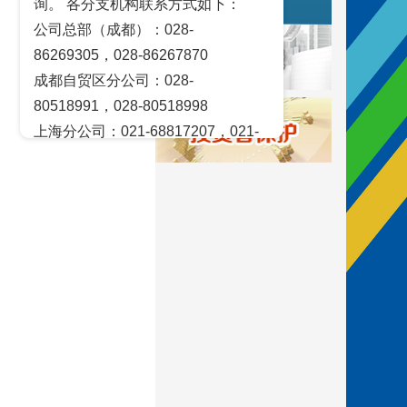
询。 各分支机构联系方式如下：
风险揭示
公司总部（成都）：028-
86269305，028-86267870
成都自贸区分公司：028-
80518991，028-80518998
上海分公司：021-68817207，021-
68817209
北京营业部：010-65005128
广州营业部：020-28129909，020-
28129902
青岛营业部：0532-83101951、
0532-83101962
天津营业部：022-58812601，022-
58812610
绵阳营业部：0816-2238660，0816-
2220588