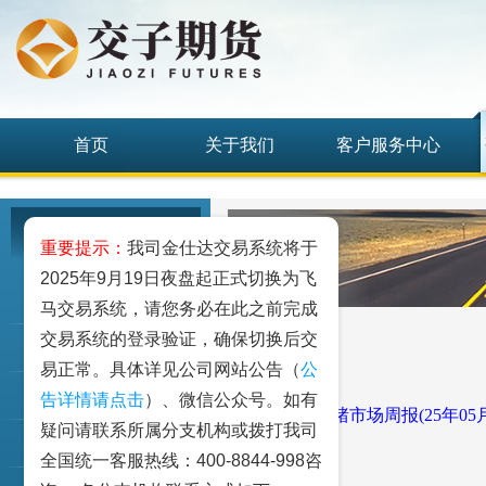
首页
关于我们
客户服务中心
研究发展中心
重要提示：
我司金仕达交易系统将于
2025年9月19日夜盘起正式切换为飞
工业品
马交易系统，请您务必在此之前完成
交易系统的登录验证，确保切换后交
农业品
易正常。具体详见公司网站公告（
公
金融期货和衍生品
告详情请点击
）、微信公众号。如有
周报下载：
生猪市场周报(25年05月2
疑问请联系所属分支机构或拨打我司
指数类期货
全国统一客服热线：400-8844-998咨