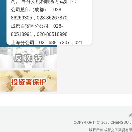
询。 各分支机构联系方式如下：
交易策论
公司总部（成都）：028-
产业研究
86269305，028-86267870
成都自贸区分公司：028-
实盘点睛
80518991，028-80518998
宏观金融数据图解
上海分公司：021-68817207，021-
68817209
北京营业部：010-65005128
广州营业部：020-28129909，020-
28129902
青岛营业部：0532-83101951、
0532-83101962
天津营业部：022-58812601，022-
58812610
绵阳营业部：0816-2238660，0816-
COPYRIGHT (C) 2025 CHENGDU J
2220588
版权所有 成都交子期货有