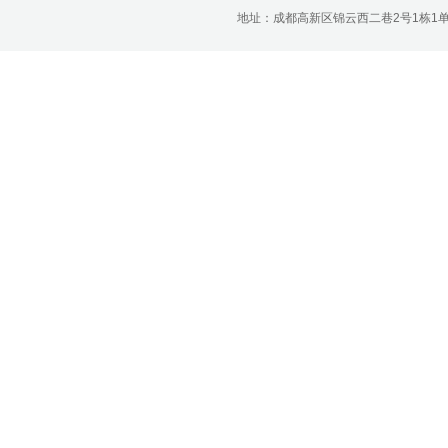
济南分公司：0531-86123236，
地址：成都高新区锦云西二巷2号1栋1单元22层1
0531-86123618
重庆营业部：023-63799091，023-
63799310
南宁营业部：0771-2561006
宁波营业部：0574-81891591