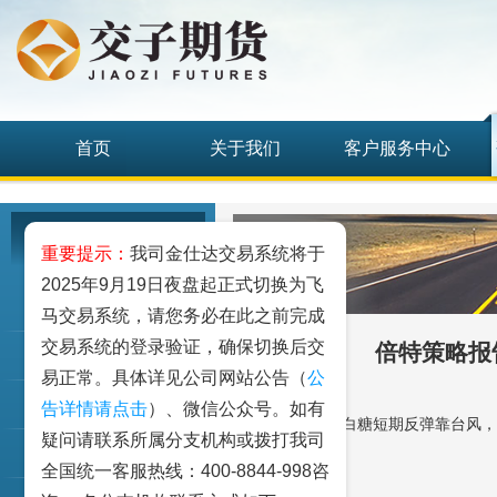
首页
关于我们
客户服务中心
研究发展中心
重要提示：
我司金仕达交易系统将于
2025年9月19日夜盘起正式切换为飞
工业品
马交易系统，请您务必在此之前完成
交易系统的登录验证，确保切换后交
倍特策略报
农业品
易正常。具体详见公司网站公告（
公
金融期货和衍生品
告详情请点击
）、微信公众号。如有
倍特策略报告：白糖短期反弹靠台风，中
疑问请联系所属分支机构或拨打我司
指数类期货
全国统一客服热线：400-8844-998咨