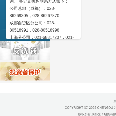
询。 各分支机构联系方式如下：
交易策论
公司总部（成都）：028-
产业研究
86269305，028-86267870
成都自贸区分公司：028-
实盘点睛
80518991，028-80518998
宏观金融数据图解
上海分公司：021-68817207，021-
68817209
北京营业部：010-65005128
广州营业部：020-28129909，020-
28129902
青岛营业部：0532-83101951、
0532-83101962
天津营业部：022-58812601，022-
58812610
绵阳营业部：0816-2238660，0816-
COPYRIGHT (C) 2025 CHENGDU J
2220588
版权所有 成都交子期货有