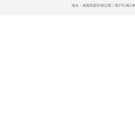
济南分公司：0531-86123236，
地址：成都高新区锦云西二巷2号1栋1单元22层1
0531-86123618
重庆营业部：023-63799091，023-
63799310
南宁营业部：0771-2561006
宁波营业部：0574-81891591