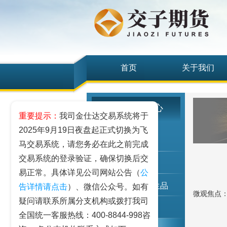
首页
关于我们
研究发展中心
重要提示：
我司金仕达交易系统将于
2025年9月19日夜盘起正式切换为飞
工业品
马交易系统，请您务必在此之前完成
交易系统的登录验证，确保切换后交
农业品
易正常。具体详见公司网站公告（
公
金融期货和衍生品
告详情请点击
）、微信公众号。如有
微观焦点：产
疑问请联系所属分支机构或拨打我司
指数类期货
全国统一客服热线：400-8844-998咨