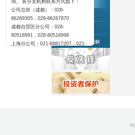
询。 各分支机构联系方式如下：
交易策论
公司总部（成都）：028-
产业研究
86269305，028-86267870
成都自贸区分公司：028-
实盘点睛
80518991，028-80518998
宏观金融数据图解
上海分公司：021-68817207，021-
68817209
北京营业部：010-65005128
广州营业部：020-28129909，020-
28129902
青岛营业部：0532-83101951、
0532-83101962
天津营业部：022-58812601，022-
58812610
绵阳营业部：0816-2238660，0816-
CO
2220588