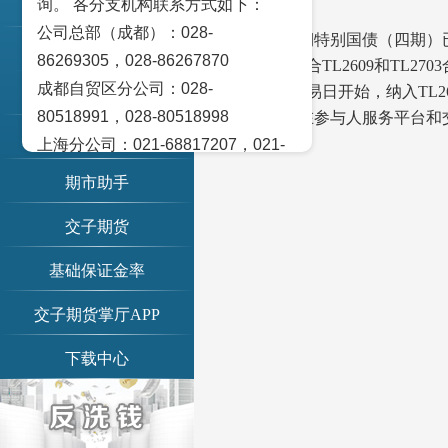
询。 各分支机构联系方式如下：
账单查询
各会员单位：
公司总部（成都）：028-
2026年超长期特别国债（四期
交易提示
86269305，028-86267870
定，该国债符合TL2609和TL27
成都自贸区分公司：028-
日后的下一交易日开始，纳入TL2
期市日历
80518991，028-80518998
相关信息可在参与人服务平台
信息公示
特此通知。
上海分公司：021-68817207，021-
68817209
期市助手
北京营业部：010-65005128
交子期货
广州营业部：020-28129909，020-
28129902
基础保证金率
青岛营业部：0532-83101951、
0532-83101962
交子期货掌厅APP
天津营业部：022-58812601，022-
下载中心
58812610
绵阳营业部：0816-2238660，0816-
2220588