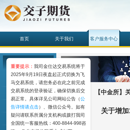
首页
关于我们
客户服务中心
客户服务中心
重要提示：
我司金仕达交易系统将于
2025年9月19日夜盘起正式切换为飞
我要开户
马交易系统，请您务必在此之前完成
交易系统的登录验证，确保切换后交
【中金所】关
期权仿真
易正常。具体详见公司网站公告（
公
客户手册
告详情请点击
）、微信公众号。如有
关于增加
疑问请联系所属分支机构或拨打我司
资金出入
全国统一客服热线：400-8844-998咨