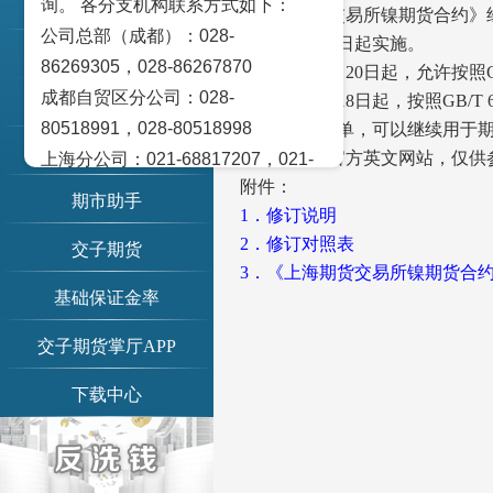
询。 各分支机构联系方式如下：
账单查询
《上海期货交易所镍期货合约》
公司总部（成都）：028-
2025年11月20日起实施。
交易提示
86269305，028-86267870
自2025年11月20日起，允许按照GB
成都自贸区分公司：028-
自2027年11月18日起，按照GB/T
期市日历
80518991，028-80518998
制成的标准仓单，可以继续用于
信息公示
英文文本见官方英文网站，仅供
上海分公司：021-68817207，021-
附件：
68817209
期市助手
1．
修订说明
北京营业部：010-65005128
2．
修订对照表
交子期货
广州营业部：020-28129909，020-
3．
《上海期货交易所镍期货合
28129902
基础保证金率
青岛营业部：0532-83101951、
0532-83101962
交子期货掌厅APP
天津营业部：022-58812601，022-
下载中心
58812610
绵阳营业部：0816-2238660，0816-
2220588