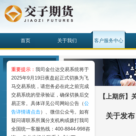
首页
关于我们
客户服务中心
客户服务中心
重要提示：
我司金仕达交易系统将于
2025年9月19日夜盘起正式切换为飞
我要开户
马交易系统，请您务必在此之前完成
交易系统的登录验证，确保切换后交
【上期所】
期权仿真
易正常。具体详见公司网站公告（
公
客户手册
告详情请点击
）、微信公众号。如有
关于发布
疑问请联系所属分支机构或拨打我司
资金出入
全国统一客服热线：400-8844-998咨