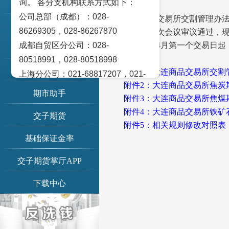
询。 各分支机构联系方式如下：
账单查询
公司总部（成都）：028-
《大连商品交易所交割管理办法
交易提示
86269305，028-86267870
事会第五十四次会议审议通过，现予公布
成都自贸区分公司：028-
自2026年4月第一个交易日起
期市日历
特此公告。
80518991，028-80518998
信息公示
附件1：大连商品交易所交割
上海分公司：021-68817207，021-
附件2：大连商品交易所焦炭
68817209
期市助手
附件3：大连商品交易所焦煤
北京营业部：010-65005128
附件4：大连商品交易所铁矿
交子期货
广州营业部：020-28129909，020-
附件5：相关规则修改对照表
28129902
基础保证金率
青岛营业部：0532-83101951、
0532-83101962
交子期货掌厅APP
天津营业部：022-58812601，022-
下载中心
58812610
绵阳营业部：0816-2238660，0816-
2220588