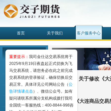
首页
关于我们
客户服务中心
客户服务中心
重要提示：
我司金仕达交易系统将于
2025年9月19日夜盘起正式切换为飞
我要开户
马交易系统，请您务必在此之前完成
交易系统的登录验证，确保切换后交
【大商所】关于修改《大
期权仿真
易正常。具体详见公司网站公告（
公
客户手册
告详情请点击
）、微信公众号。如有
疑问请联系所属分支机构或拨打我司
关于修改《大连商品交易
资金出入
全国统一客服热线：400-8844-998咨