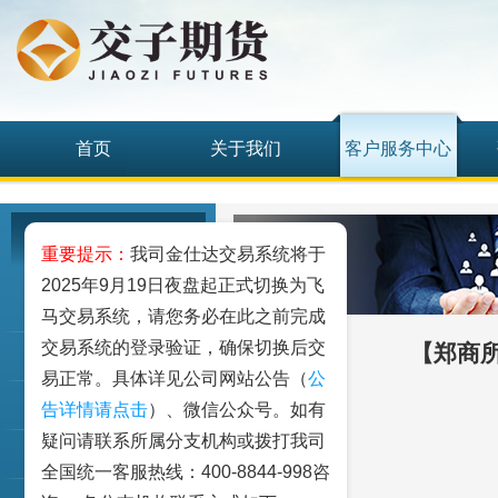
首页
关于我们
客户服务中心
客户服务中心
重要提示：
我司金仕达交易系统将于
2025年9月19日夜盘起正式切换为飞
我要开户
马交易系统，请您务必在此之前完成
交易系统的登录验证，确保切换后交
【郑商
期权仿真
易正常。具体详见公司网站公告（
公
客户手册
告详情请点击
）、微信公众号。如有
疑问请联系所属分支机构或拨打我司
资金出入
全国统一客服热线：400-8844-998咨