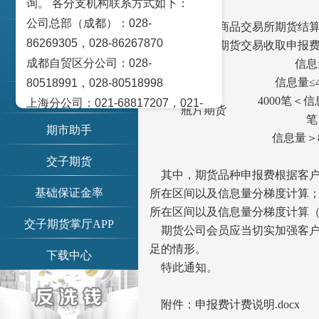
询。 各分支机构联系方式如下：
账单查询
各会员单位：
公司总部（成都）：028-
根据《郑州商品交易所期货结算管
交易提示
86269305，028-86267870
时起，对瓶片期货交易收取申报
成都自贸区分公司：028-
品种
信息
期市日历
信息量≤4
80518991，028-80518998
信息公示
4000笔＜信
上海分公司：021-68817207，021-
瓶片期货
笔
68817209
期市助手
信息量＞8
北京营业部：010-65005128
交子期货
广州营业部：020-28129909，020-
其中，期货品种申报费根据客户或非期货
28129902
基础保证金率
所在区间以及信息量分梯度计算
青岛营业部：0532-83101951、
所在区间以及信息量分梯度计算
0532-83101962
交子期货掌厅APP
期货公司会员应当切实加强客户
天津营业部：022-58812601，022-
足的情形。
下载中心
58812610
特此通知。
绵阳营业部：0816-2238660，0816-
2220588
附件：申报费计费说明.docx