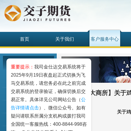
首页
关于我们
客户服务中心
客户服务中心
重要提示：
我司金仕达交易系统将于
2025年9月19日夜盘起正式切换为飞
我要开户
马交易系统，请您务必在此之前完成
交易系统的登录验证，确保切换后交
【大商所】关于
期权仿真
易正常。具体详见公司网站公告（
公
客户手册
告详情请点击
）、微信公众号。如有
关于鸡
疑问请联系所属分支机构或拨打我司
资金出入
全国统一客服热线：400-8844-998咨