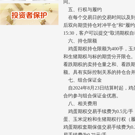
济南分公司：0531-86123236，
同。
五、行权与履约
0531-86123618
在每个交易日的交易时间以及到期日的
重庆营业部：023-63799091，023-
后双向期货持仓对冲平仓”和“履约
63799310
15:30，客户可以提交“取消期权
南宁营业部：0771-2561006
六、持仓限额
宁波营业部：0574-81891591
鸡蛋期权持仓限额为400手，玉米
和生猪期权与标的期货分开限仓
看跌期权的卖持仓量之和、看跌
额。具有实际控制关系的持仓合
七、组合保证金
自2024年8月23日结算时起，鸡
合约参与组合保证金优惠。
八、相关费用
鸡蛋期权交易手续费为0.5元/手
蛋、玉米淀粉和生猪期权行权（
鸡蛋期权套期保值交易手续费为0.
易手续费为0.75元/手。