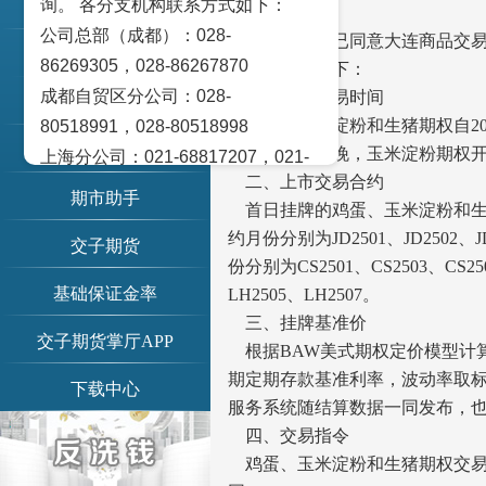
询。 各分支机构联系方式如下：
账单查询
各有关单位：
公司总部（成都）：028-
中国证监会已同意大连商品交易
交易提示
86269305，028-86267870
关事项通知如下：
成都自贸区分公司：028-
一、上市交易时间
期市日历
鸡蛋、玉米淀粉和生猪期权自2024年
80518991，028-80518998
信息公示
日（周五）当晚，玉米淀粉期权
上海分公司：021-68817207，021-
二、上市交易合约
68817209
期市助手
首日挂牌的鸡蛋、玉米淀粉和生猪期权
北京营业部：010-65005128
约月份分别为JD2501、JD2502、J
交子期货
广州营业部：020-28129909，020-
份分别为CS2501、CS2503、CS
28129902
基础保证金率
LH2505、LH2507。
青岛营业部：0532-83101951、
三、挂牌基准价
0532-83101962
交子期货掌厅APP
根据BAW美式期权定价模型计
天津营业部：022-58812601，022-
期定期存款基准利率，波动率取
下载中心
58812610
服务系统随结算数据一同发布，
绵阳营业部：0816-2238660，0816-
四、交易指令
2220588
鸡蛋、玉米淀粉和生猪期权交易