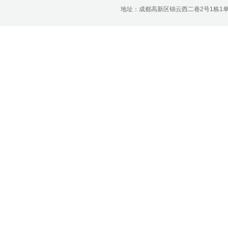
济南分公司：0531-86123236，
地址：成都高新区锦云西二巷2号1栋1单元22层1
0531-86123618
重庆营业部：023-63799091，023-
63799310
南宁营业部：0771-2561006
宁波营业部：0574-81891591