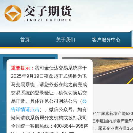
首页
关于我们
客户服务中心
研究发展中心
重要提示：
我司金仕达交易系统将于
2025年9月19日夜盘起正式切换为飞
工业品
马交易系统，请您务必在此之前完成
交易系统的登录验证，确保切换后交
农业品
易正常。具体详见公司网站公告（
公
金融期货和衍生品
告详情请点击
）、微信公众号。如有
【行业动态】2024年尿素新增产能52
疑问请联系所属分支机构或拨打我司
新装置投产，前三季度国内尿素产量533
指数类期货
全国统一客服热线：400-8844-998咨
2025年10月31日，尿素企业库存量15