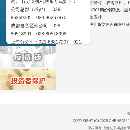
询。 各分支机构联系方式如下：
交易策论
吨。进入11月出口暂停，农需空挡，
公司总部（成都）：028-
【操作策略】，UR01期价弱势反抽至
产业研究
跟随量仓节奏调整应对。
86269305，028-86267870
（交子期货詹娅书期货交易咨询资格证号Z
成都自贸区分公司：028-
实盘点睛
80518991，028-80518998
宏观金融数据图解
上海分公司：021-68817207，021-
68817209
北京营业部：010-65005128
广州营业部：020-28129909，020-
28129902
青岛营业部：0532-83101951、
0532-83101962
天津营业部：022-58812601，022-
58812610
绵阳营业部：0816-2238660，0816-
COPYRIGHT (C) 2025 CHENGDU J
2220588
版权所有 成都交子期货有