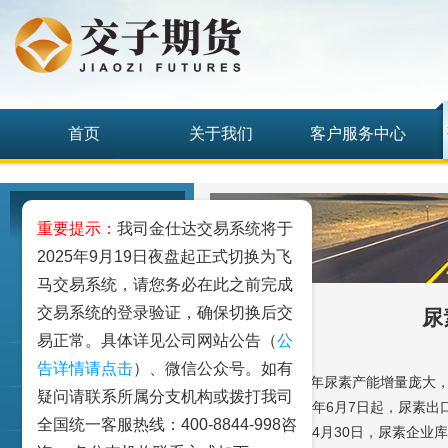
首页
关于我们
客户服务中心
研究发展中心
重要提示：
我司金仕达交易系统将于
2025年9月19日夜盘起正式切换为飞
工业品
马交易系统，请您务必在此之前完成
交易系统的登录验证，确保切换后交
尿
农业品
易正常。具体详见公司网站公告（
公
金融期货和衍生品
告详情请点击
）、微信公众号。如有
【行业动态】24年尿素产能增量庞大，2
疑问请联系所属分支机构或拨打我司
产近20万吨。24年6月7日起，尿素出
指数类期货
全国统一客服热线：400-8844-998咨
吨。截至2025年4月30日，尿素企业库