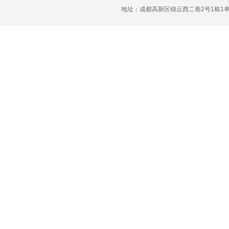
济南分公司：0531-86123236，
地址：成都高新区锦云西二巷2号1栋1单元22层1
0531-86123618
重庆营业部：023-63799091，023-
63799310
南宁营业部：0771-2561006
宁波营业部：0574-81891591