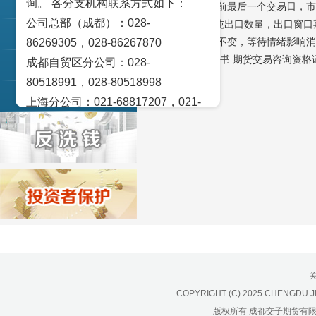
询。 各分支机构联系方式如下：
交易策论
【操作策略】节前最后一个交易日，市
公司总部（成都）：028-
量，一共350万吨出口数量，出口窗
产业研究
基本面偏空格局不变，等待情绪影响消
86269305，028-86267870
（交子期货 詹娅书 期货交易咨询资格证
成都自贸区分公司：028-
实盘点睛
80518991，028-80518998
宏观金融数据图解
上海分公司：021-68817207，021-
68817209
北京营业部：010-65005128
广州营业部：020-28129909，020-
28129902
青岛营业部：0532-83101951、
0532-83101962
天津营业部：022-58812601，022-
58812610
绵阳营业部：0816-2238660，0816-
COPYRIGHT (C) 2025 CHENGDU J
2220588
版权所有 成都交子期货有