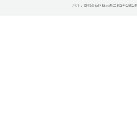
济南分公司：0531-86123236，
地址：成都高新区锦云西二巷2号1栋1单元22层1
0531-86123618
重庆营业部：023-63799091，023-
63799310
南宁营业部：0771-2561006
宁波营业部：0574-81891591