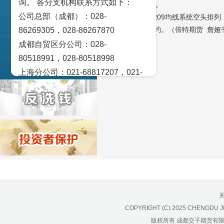
询。 各分支机构联系方式如下：
交易策论
2070-2160元/吨。
公司总部（成都）：028-
【操作策略】UR09均线系统空头排列
产业研究
重点转向远期合约。（倍特期货 詹娅书
86269305，028-86267870
成都自贸区分公司：028-
实盘点睛
80518991，028-80518998
宏观金融数据图解
上海分公司：021-68817207，021-
68817209
北京营业部：010-65005128
广州营业部：020-28129909，020-
28129902
青岛营业部：0532-83101951、
0532-83101962
天津营业部：022-58812601，022-
58812610
绵阳营业部：0816-2238660，0816-
COPYRIGHT (C) 2025 CHENGDU J
2220588
版权所有 成都交子期货有