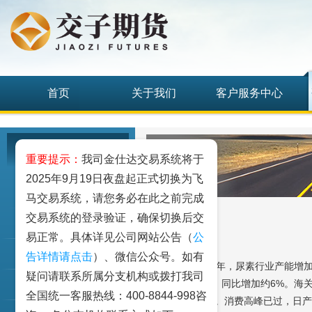
首页
关于我们
客户服务中心
研究发展中心
重要提示：
我司金仕达交易系统将于
2025年9月19日夜盘起正式切换为飞
工业品
马交易系统，请您务必在此之前完成
交易系统的登录验证，确保切换后交
农业品
易正常。具体详见公司网站公告（
公
金融期货和衍生品
告详情请点击
）、微信公众号。如有
【行业动态】23年，尿素行业产能增加至
疑问请联系所属分支机构或拨打我司
能增加409万吨，同比增加约6%。海关
指数类期货
全国统一客服热线：400-8844-998咨
素出口法检叫停。消费高峰已过，日产虽