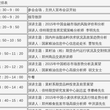
安排表
：30～9：00
参会会场，主持人宣布会议开始
：00～9：20
领导致辞
演讲主题：2015年中国金融市场的风险评价和分析
：20～9：50
演讲人:倍特期货首席宏观策略分析师 李明先生
演讲主题：国内外油脂油料供求状况及政策趋势分析
：50～10：50
演讲人：国家粮油信息中心信息处处长 曹智先生
演讲主题：菜籽油（粕）期货合约运行状况及交割情
0：50～11：20
演讲人：郑州商品交易所讲师
演讲主题：2015年中国稻谷市场形势分析及展望
1：20～12：20
演讲人：国家粮油信息中心高级分析师 胡文女士
2：20～14：00
午餐
演讲主题：菜籽系期货品种投资及前景展望
4：00～14：40
演讲人：倍特期货研究发展中心副总监 李攀峰先生
演讲主题：2015年中国小麦供求状况及行情走势分析
4：40～15：40
演讲人：郑州粮食批发市场高级分析师 申洪源先生