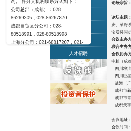
询。 各分支机构联系方式如下：
联系我们
论坛宗旨：
公司总部（成都）：028-
党务园地
论坛主题
86269305，028-86267870
麦、菜籽
成都自贸区分公司：028-
乡村振兴
论坛将同
80518991，028-80518998
会议主办
茂川资本
上海分公司：021-68817207，021-
联合主办
68817209
人才招聘
会议协办
北京营业部：010-65005128
中粮（成
广州营业部：020-28129909，020-
四川粮油
28129902
四川巨星
青岛营业部：0532-83101951、
益海（广
成都市新
0532-83101962
成都市青
天津营业部：022-58812601，022-
成都天宇
58812610
绵阳营业部：0816-2238660，0816-
会议地址：
2220588
会议时间：