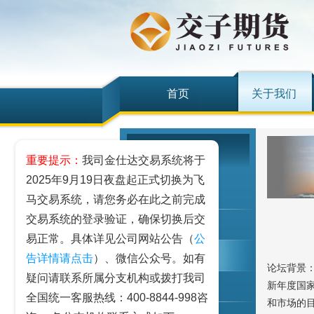
首页
关于我们
关于我们
重要提示：
我司金仕达交易系统将于
2025年9月19日夜盘起正式切换为飞
公司概况
马交易系统，请您务必在此之前完成
交易系统的登录验证，确保切换后交
公司公告
易正常。具体详见公司网站公告（
公
公司动态
告详情请点击
）、微信公众号。如有
论坛背景
疑问请联系所属分支机构或拨打我司
新年度国
员工信息
全国统一客服热线：400-8844-998咨
和市场的目