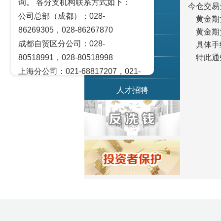
询。 各分支机构联系方式如下：
联系我们
今仓交易
公司总部（成都）：028-
黄金期货
党务园地
86269305，028-86267870
黄金期货
成都自贸区分公司：028-
具体手续
乡村振兴
80518991，028-80518998
特此通
茂川资本
上海分公司：021-68817207，021-
68817209
人才招聘
北京营业部：010-65005128
广州营业部：020-28129909，020-
28129902
青岛营业部：0532-83101951、
0532-83101962
天津营业部：022-58812601，022-
58812610
绵阳营业部：0816-2238660，0816-
2220588