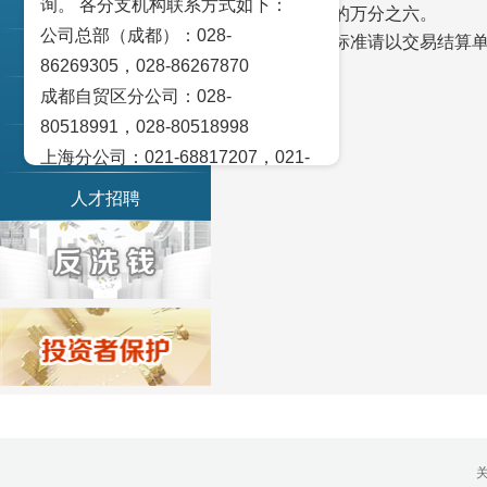
询。 各分支机构联系方式如下：
联系我们
上调成交金额的万分之六。
公司总部（成都）：028-
具体手续费标准请以交易结算单
党务园地
86269305，028-86267870
特此通知。
成都自贸区分公司：028-
乡村振兴
80518991，028-80518998
茂川资本
上海分公司：021-68817207，021-
68817209
人才招聘
北京营业部：010-65005128
广州营业部：020-28129909，020-
28129902
青岛营业部：0532-83101951、
0532-83101962
天津营业部：022-58812601，022-
58812610
绵阳营业部：0816-2238660，0816-
2220588