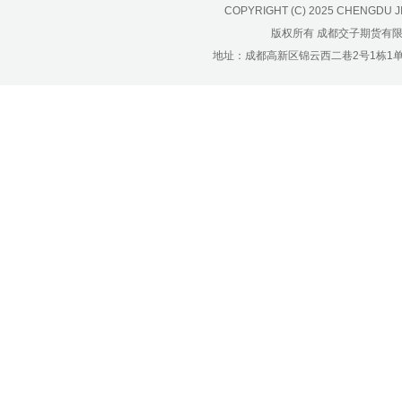
济南分公司：0531-86123236，
COPYRIGHT (C) 2025 CHENGDU J
0531-86123618
版权所有 成都交子期货有
重庆营业部：023-63799091，023-
地址：成都高新区锦云西二巷2号1栋1单元22层1
63799310
南宁营业部：0771-2561006
宁波营业部：0574-81891591