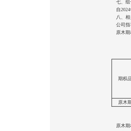
济南分公司：0531-86123236，
七、组
0531-86123618
自202
八、相
重庆营业部：023-63799091，023-
公司指导
63799310
原木期权
南宁营业部：0771-2561006
宁波营业部：0574-81891591
期权
原木
原木期