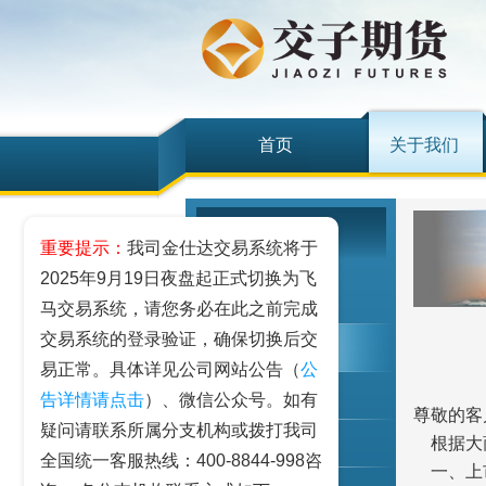
首页
关于我们
关于我们
重要提示：
我司金仕达交易系统将于
2025年9月19日夜盘起正式切换为飞
公司概况
马交易系统，请您务必在此之前完成
交易系统的登录验证，确保切换后交
公司公告
易正常。具体详见公司网站公告（
公
公司动态
告详情请点击
）、微信公众号。如有
尊敬的客
疑问请联系所属分支机构或拨打我司
根据大商
员工信息
全国统一客服热线：400-8844-998咨
一、上