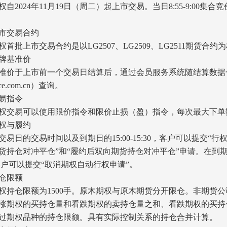
2024年11月19日（周二）起上市交易。当日8:55-9:00集合
市交易合约
首批上市交易合约是以LG2507、LG2509、LG2511期货合
牌基准价
价于上市前一个交易日结算后，通过会员服务系统随结算数据
e.com.cn
）查询。
易指令
交易可以使用限价指令和限价止损（盈）指令，每次最大下单数
权与履约
易日的交易时间以及到期日的15:00-15:30，客户可以提交“行
货持仓对冲平仓”和“履约后双向期货持仓对冲平仓”申请。在到期日
0，客户可以提交“取消期权自动行权申请”。
仓限额
持仓限额为1500手。原木期权与原木期货分开限仓。非期货
涨期权的买持仓量和看跌期权的卖持仓量之和、看跌期权的买持
过期权品种的持仓限额。具有实际控制关系的持仓合并计算。