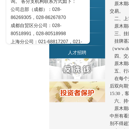
询。 各分支机构联系方式如下：
联系我们
原木期权自
公司总部（成都）：028-
交易。
党务园地
86269305，028-86267870
二、上
成都自贸区分公司：028-
原木期权
乡村振兴
80518991，028-80518998
三、挂
茂川资本
挂牌基准
上海分公司：021-68817207，021-
（
www.dc
68817209
人才招聘
四、交
北京营业部：010-65005128
原木期权
广州营业部：020-28129909，020-
五、行
28129902
在每个交
青岛营业部：0532-83101951、
后双向期
0532-83101962
15:3
天津营业部：022-58812601，022-
六、持
58812610
原木期权
绵阳营业部：0816-2238660，0816-
中所有看
2220588
别不得超