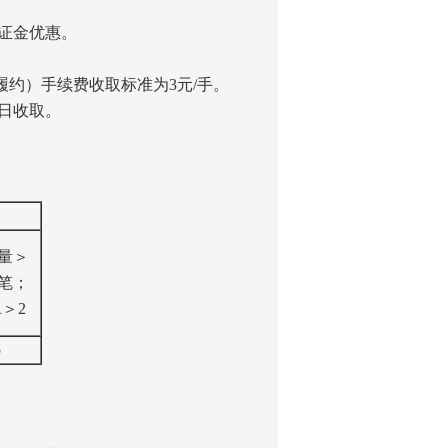
保证金优惠。
约）手续费收取标准为3元/手。
日收取。
量＞
0笔；
R＞2
5