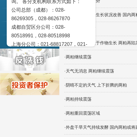
·两粕维持震荡态势
询。 各分支机构联系方式如下：
交易策论
公司总部（成都）：028-
·外盘天气良好且生长状况改善 国内两
产业研究
86269305，028-86267870
成都自贸区分公司：028-
实盘点睛
·油脂类维持震荡
80518991，028-80518998
宏观金融数据图解
·外盘天气暂有利于作物生长 两粕再陷
上海分公司：021-68817207，021-
68817209
·两粕继续震荡
北京营业部：010-65005128
广州营业部：020-28129909，020-
·天气无消息 两粕继续震荡
28129902
·阴晴不定的天气 上下折腾的两粕
青岛营业部：0532-83101951、
0532-83101962
·两粕持续震荡
天津营业部：022-58812601，022-
58812610
·两粕重回震荡区域
绵阳营业部：0816-2238660，0816-
·外盘干旱天气持续发酵 国内两粕或将
2220588