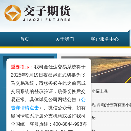
首页
关于我们
客户服务中心
研究发展中心
重要提示：
我司金仕达交易系统将于
2025年9月19日夜盘起正式切换为飞
工业品
马交易系统，请您务必在此之前完成
交易系统的登录验证，确保切换后交
·两粕报告前有望小幅上涨
农业品
易正常。具体详见公司网站公告（
公
·干旱天气担忧再现 两粕报告前有望小
金融期货和衍生品
告详情请点击
）、微信公众号。如有
疑问请联系所属分支机构或拨打我司
·两粕维持震荡态势
指数类期货
全国统一客服热线：400-8844-998咨