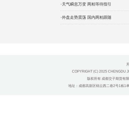
济南分公司：0531-86123236，
·天气瞬息万变 两粕等待指引
0531-86123618
重庆营业部：023-63799091，023-
·外盘走势震荡 国内两粕跟随
63799310
南宁营业部：0771-2561006
宁波营业部：0574-81891591
COPYRIGHT (C) 2025 CHENGDU J
版权所有 成都交子期货有
地址：成都高新区锦云西二巷2号1栋1单元22层1