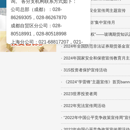
询。 各分支机构联系方式如下：
风险揭示
公司总部（成都）：028-
· 2024国家网络安全宣传周主题宣传
86269305，028-86267870
· “全民反诈在行动”集中宣传月
成都自贸区分公司：028-
80518991，028-80518998
· 2024《“懂法知权”——玻璃期货
上海分公司：021-68817207，021-
· 2024年全国防范非法证券期货基金
68817209
北京营业部：010-65005128
· 2024年国家安全和保密宣传教育月
广州营业部：020-28129909，020-
· 315投资者保护宣传活动
28129902
· 《2024“学雷锋”主题宣传》首页ba
青岛营业部：0532-83101951、
0532-83101962
· 2023世界投资者周
天津营业部：022-58812601，022-
· 2022年宪法宣传周活动
58812610
绵阳营业部：0816-2238660，0816-
· “2022年中国公平竞争政策宣传周”
2220588
· 2022年中国公平竞争政策宣传周活动