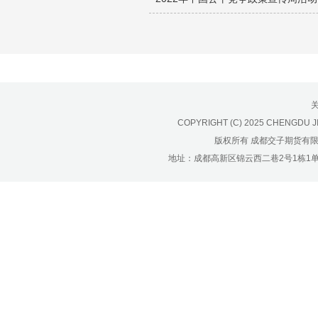
济南分公司：0531-86123236，
0531-86123618
重庆营业部：023-63799091，023-
63799310
南宁营业部：0771-2561006
宁波营业部：0574-81891591
COPYRIGHT (C) 2025 CHENGDU J
版权所有 成都交子期货有
地址：成都高新区锦云西二巷2号1栋1单元22层1