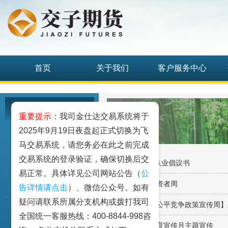
首页
关于我们
客户服务中心
投资者教育
重要提示：
我司金仕达交易系统将于
2025年9月19日夜盘起正式切换为飞
期货期权讲堂
马交易系统，请您务必在此之前完成
交易系统的登录验证，确保切换后交
· 期货市场廉洁从业倡议书
期货品种介绍
易正常。具体详见公司网站公告（
公
· 2024年世界投资者周
反洗钱
告详情请点击
）、微信公众号。如有
疑问请联系所属分支机构或拨打我司
· 【2024年中国公平竞争政策宣传周
投资者教育活动
全国统一客服热线：400-8844-998咨
· 2024年金融教育宣传月主题宣传