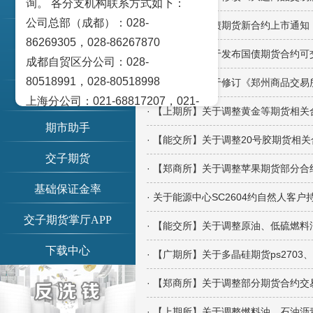
询。 各分支机构联系方式如下：
账单查询
公司总部（成都）：028-
· 【中金所】国债期货新合约上市通知
交易提示
86269305，028-86267870
· 【中金所】关于发布国债期货合约
成都自贸区分公司：028-
期市日历
80518991，028-80518998
· 【郑商所】关于修订《郑州商品交
信息公示
上海分公司：021-68817207，021-
· 【上期所】关于调整黄金等期货相
68817209
期市助手
北京营业部：010-65005128
· 【能交所】关于调整20号胶期货相
交子期货
广州营业部：020-28129909，020-
· 【郑商所】关于调整苹果期货部分
28129902
基础保证金率
· 关于能源中心SC2604约自然人客
青岛营业部：0532-83101951、
0532-83101962
交子期货掌厅APP
· 【能交所】关于调整原油、低硫燃
天津营业部：022-58812601，022-
下载中心
· 【广期所】关于多晶硅期货ps2703
58812610
绵阳营业部：0816-2238660，0816-
· 【郑商所】关于调整部分期货合约
2220588
· 【上期所】关于调整燃料油、石油