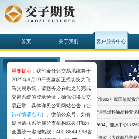
首页
关于我们
客户服务中心
客户服务中心
重要提示：
我司金仕达交易系统将于
2025年9月19日夜盘起正式切换为飞
我要开户
马交易系统，请您务必在此之前完成
交易系统的登录验证，确保切换后交
· 【中金所】关于增加2年期国债期货
期权仿真
易正常。具体详见公司网站公告（
公
· 【上期所】关于调整燃料油品种套
客户手册
告详情请点击
）、微信公众号。如有
疑问请联系所属分支机构或拨打我司
· 关于上期所FU2604、能源中心LU
资金出入
全国统一客服热线：400-8844-998咨
· 【大商所】关于修改《大连商品交